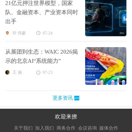
21亿元押注世界模型，国家
队、金融资本、产业资本同时
出手
毕 伟豪
07-24
从展团到生态：WAIC 2026揭
示的北京AI“系统能力”
王 涵
07-23
更多资讯
欢迎来撩
扫码加我直
扫码加我直
扫码加我直
关于我们
加入我们
商务合作
会议咨询
媒体合作
接扔简历
接开聊
接开聊