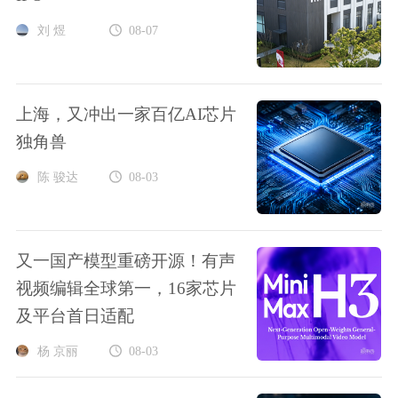
刘 煜
08-07
上海，又冲出一家百亿AI芯片
独角兽
陈 骏达
08-03
又一国产模型重磅开源！有声
视频编辑全球第一，16家芯片
及平台首日适配
杨 京丽
08-03