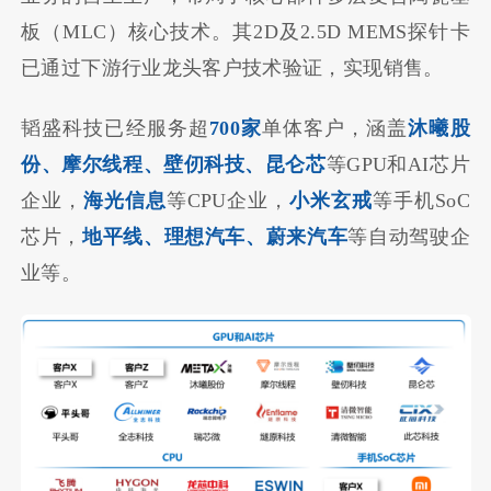
板（MLC）核心技术。其2D及2.5D MEMS探针卡
已通过下游行业龙头客户技术验证，实现销售。
韬盛科技已经服务超
700家
单体客户，涵盖
沐曦股
份、摩尔线程、壁仞科技、昆仑芯
等GPU和AI芯片
企业，
海光信息
等CPU企业，
小米玄戒
等手机SoC
芯片，
地平线、理想汽车、蔚来汽车
等自动驾驶企
业等。