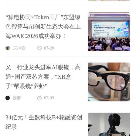
“算电协同×Token工厂”东盟绿
色智算与AI创新生态大会在上
海WAIC2026成功举办！
东小西
07-20
又一行业龙头进军AI眼镜，高
通+国产双芯方案，“XR盒
子”帮眼镜“养虾”
云鹏
07-09
34亿元！生数科技B+轮融资创
纪录