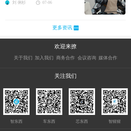
刘 俐杉
07-06
更多资讯
欢迎来撩
扫码加我直
扫码加我直
扫码加我直
关于我们
加入我们
商务合作
会议咨询
媒体合作
接扔简历
接开聊
接开聊
关注我们
智东西
车东西
芯东西
智猩猩