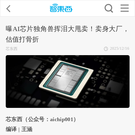
曝AI芯片独角兽挥泪大甩卖！卖身大厂，
估值打骨折
2025/12/16
芯东西
芯东西（公众号：aichip001）
编译 | 王涵