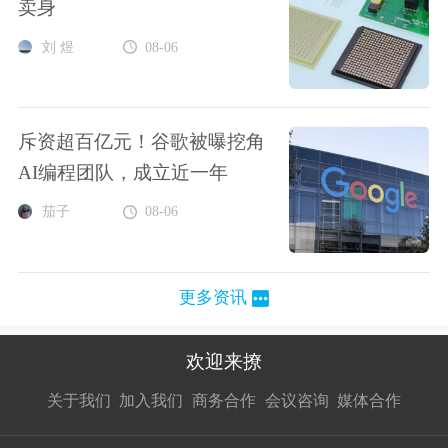
卖身
刘 煜
08-06
斥资超百亿元！谷歌被曝挖角
AI编程团队，成立近一年
茄子
08-06
更多资讯
欢迎来撩
扫码加我直
扫码加我直
扫码加我直
关于我们
加入我们
商务合作
会议咨询
媒体合作
接扔简历
接开聊
接开聊