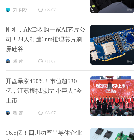
刘 俐杉
08-07
刚刚，AMD收购一家AI芯片公
司！24人打造6nm推理芯片刷
屏硅谷
程 茜
08-07
开盘暴涨450%！市值超530
亿，江苏模拟芯片“小巨人”今
上市
程 茜
08-07
16.5亿！四川功率半导体企业