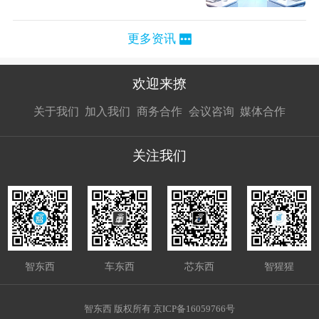
更多资讯
欢迎来撩
扫码加我直
扫码加我直
扫码加我直
关于我们
加入我们
商务合作
会议咨询
媒体合作
接扔简历
接开聊
接开聊
关注我们
智东西
车东西
芯东西
智猩猩
智东西 版权所有 京ICP备16059766号