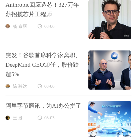
Anthropic回应造芯！327万年
薪招揽芯片工程师
杨 京丽
08-06
突发！谷歌首席科学家离职、
DeepMind CEO卸任，股价跌
超5%
陈 骏达
08-06
阿里字节腾讯，为AI办公拼了
王 涵
08-03