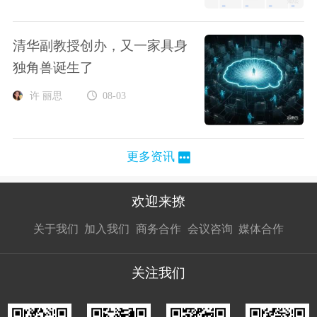
清华副教授创办，又一家具身
独角兽诞生了
许 丽思
08-03
更多资讯
欢迎来撩
扫码加我直
扫码加我直
扫码加我直
关于我们
加入我们
商务合作
会议咨询
媒体合作
接扔简历
接开聊
接开聊
关注我们