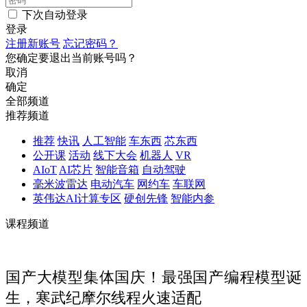
下次自动登录
登录
注册新账号
忘记密码？
您确定要退出当前账号吗？
取消
确定
全部频道
推荐频道
推荐
快讯
人工智能
车东西
芯东西
公开课
活动
线下大会
机器人
VR
AIoT
AI芯片
智能音箱
自动驾驶
毫米波雷达
电动汽车
网约车
车联网
英伟达AI计算专区
硬创先锋
智能内参
课程频道
国产大模型集体国庆！最强国产编程模型诞
生，寒武纪摩尔线程火速适配