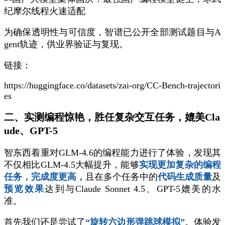
为确保透明性与可信度，智谱已公开全部测试题目与A
gent轨迹，供业界验证与复现。
链接：
https://huggingface.co/datasets/zai-org/CC-Bench-trajectori
es
二、实测编程惊艳，胜任复杂交互任务，媲美Cla
ude、GPT-5
智东西着重对GLM-4.6的编程能力进行了体验，发现其
不仅相比GLM-4.5大幅提升，能够
实现更加复杂的编程
任务
，完成度更高，
且在多个任务中的
代码生成质量
及
预览效果
达到与Claude Sonnet 4.5、GPT-5媲美的水
准。
首先我们还是尝试了
“旋转六边形弹跳球模拟”
。体验发