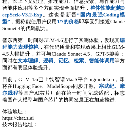
程、长上下文处理、推理能力、信息搜索、写作能力与
智能体应用等多个方面实现全面提升，
整体性能超越D
eepSeek-V3.2-Exp
。这也是新晋
“国内最强Coding模
型”
，据称能使用户仅用
1/7的价格
即享受到接近Claude
Sonnet 4的代码能力。
智东西第一时间对GLM-4.6进行了实测体验，发现其
编
程能力表现惊艳
，在代码质量和实现效果上相比GLM-
4.5大幅提升，并可与Claude Sonnet 4.5、GPT-5媲美；
同时在
文本理解、逻辑、记忆、检索、智能体调用
等方
面都有明显体验提升。
目前，GLM-4.6已上线智谱MaaS平台bigmodel.cn，即
将在Hugging Face、ModelScope同步开源。
寒武纪、摩
尔线程
等国产AI芯片厂商在第一时间完成适配，标志
着国产大模型与国产芯片的协同发展正在加速推进。
体验地址：
https://chat.z.ai
技术报告地址：