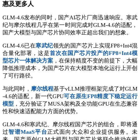
惠及更多人
GLM-4.6发布的同时，国产AI芯片厂商迅速响应。寒武
纪与摩尔线程几乎在第一时间完成对GLM-4.6的适配，
国产大模型与国产芯片协同效率正超出我们的想象。
GLM-4.6已在
寒武纪
领先的国产芯片上实现FP8+Int4混
合量化部署，这是
首次在国产芯片投产的FP8+Int4模
型芯片一体解决方案
，在保持精度不变的前提下，大幅
降低推理成本，为国产芯片在大模型本地化运行上开创
了可行路径。
与此同时，
摩尔线程
基于vLLM推理框架完成了对GLM
-4.6的适配，新一代GPU
可在原生FP8精度下稳定运行
模型
，充分验证了MUSA架构及全功能GPU在生态兼容
性和快速适配能力方面的优势。
GLM-4.6和寒武纪、摩尔线程国产芯片的组合，即将通
过
智谱MaaS平台
正式面向大众和企业提供服务。未
来，国产原创GLM大模型与国产芯片将联合推动在模