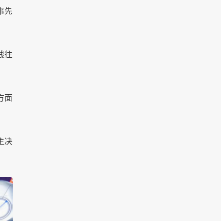
事先
线往
方面
主决