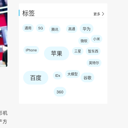
标签
更多
通用
5G
华为
高通
腾讯
小米
微软
iPhone
三星
智东西
苹果
英特尔
大模型
IDx
百度
谷歌
360
形机
产方