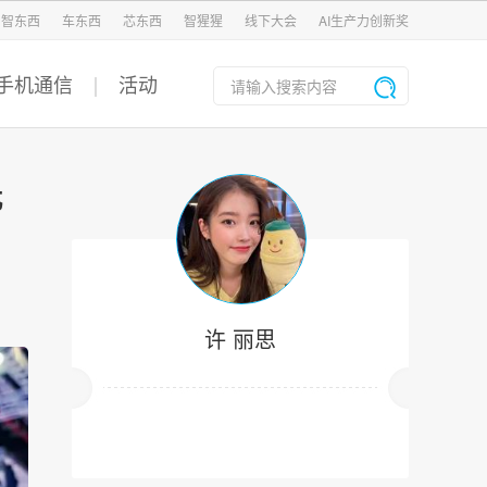
智东西
车东西
芯东西
智猩猩
线下大会
AI生产力创新奖
手机通信
活动
先
许 丽思