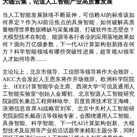
大咖云集，论道人工智能产业高质量发展
当人工智能发展脉络不断延伸，可信赖AI的标准该如
何界定？作为AI前沿焦点的具身智能，如何破解高质
量物理世界数据稀缺与采集难题、打破软件生态壁垒？
大模型技术在制造、能源等各行各业的应用落地效果如
何？面向万亿级参数，下一代AI计算架构创新路在何
方？科学智能领域有哪些突破性进展，超常规AI领军
人才如何培养……
主论坛上，北京市领导、工信部等领导将作大会致辞，
AICC大会发起人王恩东将作开场致辞。欧洲科学院院
士、IEEE计算智能学会主席、西湖大学“可信及通用人
工智能实验室”创始人金耀初、北京智源人工智能研究
院副院长兼总工程师林咏华、百度首席技术官王海峰、
浪潮信息首席AI战略官刘军、北京中关村人工智能研
究院副院长戴蓓洁等领袖专家，会围绕通用人工智能、
具身智能、科学智能、下一代AI计算架构创新、大模
型技术及应用等产业前沿话题带来精彩主题分享，同时