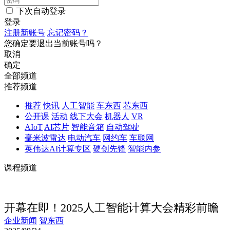
下次自动登录
登录
注册新账号
忘记密码？
您确定要退出当前账号吗？
取消
确定
全部频道
推荐频道
推荐
快讯
人工智能
车东西
芯东西
公开课
活动
线下大会
机器人
VR
AIoT
AI芯片
智能音箱
自动驾驶
毫米波雷达
电动汽车
网约车
车联网
英伟达AI计算专区
硬创先锋
智能内参
课程频道
开幕在即！2025人工智能计算大会精彩前瞻
企业新闻
智东西