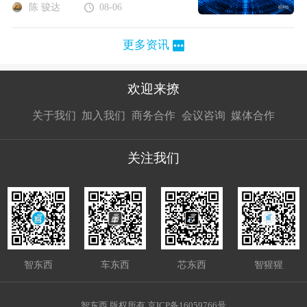
陈 骏达
08-06
更多资讯
欢迎来撩
扫码加我直
扫码加我直
扫码加我直
关于我们
加入我们
商务合作
会议咨询
媒体合作
接扔简历
接开聊
接开聊
关注我们
智东西
车东西
芯东西
智猩猩
智东西 版权所有 京ICP备16059766号