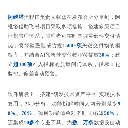
阿维塔
流程IT负责人张垒在发布会上分享到，阿
维塔借助飞书项目采取多项措施：搭建多级项目
计划管理体系，管理者可实时掌握零部件交付情
况；将经验整理成含近
1500+项
关键交付物的模
板库，并结合AI预检使交付物审签提效
30%
；建
立
超100项
准入指标的质量闸门体系，指标固化
监控、偏差自动预警。
软件研发上，搭建“研发技术资产平台”实现技术
复用，PXD分析、功能拆解时间人均分别减少
9
0%、70%
，项目功能清单对齐时间缩短
50%
，
还集成
10多个
专业工具、为
数十万条
数据设自动