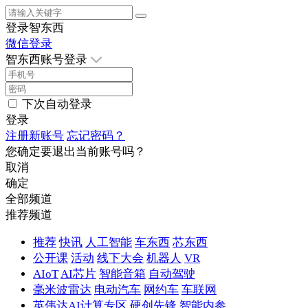
登录智东西
微信登录
智东西账号登录
下次自动登录
登录
注册新账号
忘记密码？
您确定要退出当前账号吗？
取消
确定
全部频道
推荐频道
推荐
快讯
人工智能
车东西
芯东西
公开课
活动
线下大会
机器人
VR
AIoT
AI芯片
智能音箱
自动驾驶
毫米波雷达
电动汽车
网约车
车联网
英伟达AI计算专区
硬创先锋
智能内参