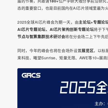
届的节奏，共邀请
180+
位产学研大咖分享前沿研究
态的重要窗口，也是目前国内在AI芯片领域里最为
2025全球AI芯片峰会为期一天，由
主论坛+专题论
AI芯片专题论坛、AI芯片架构创新专题论坛
将于下
节点与智算集群技术研讨会
将在分会场二上下午先
同时，今年的峰会也将在会场外设置
展览区
，以标展
来科技、曦望Sunrise、矩量无限、AWE等10