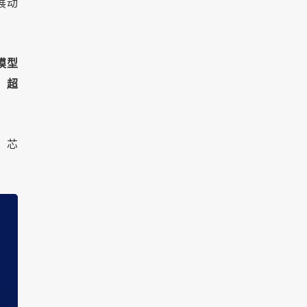
展动
模型
、超
、芯