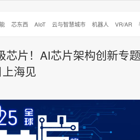
智猩猩
能
芯东西
AIoT
云与智慧城市
机器人
VR/AR
级芯片！AI芯片架构创新专
日上海见