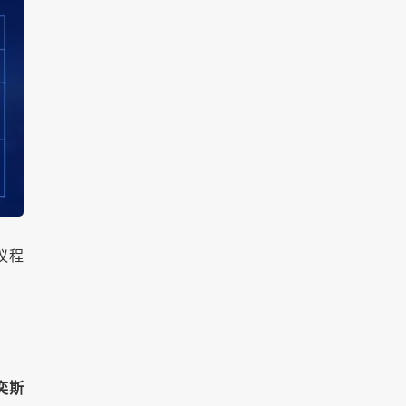
议程
奕斯