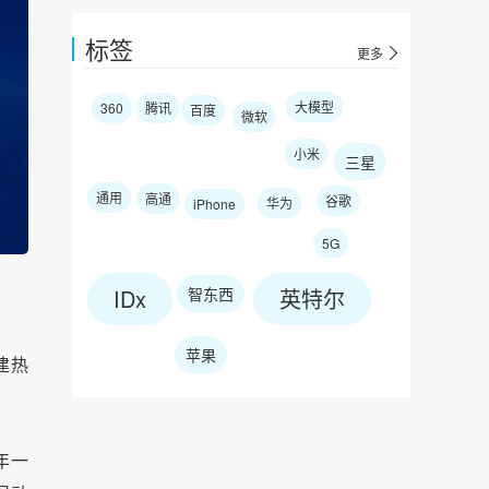
标签
更多
大模型
360
腾讯
百度
微软
小米
三星
通用
高通
谷歌
华为
iPhone
5G
IDx
智东西
英特尔
苹果
建热
年一