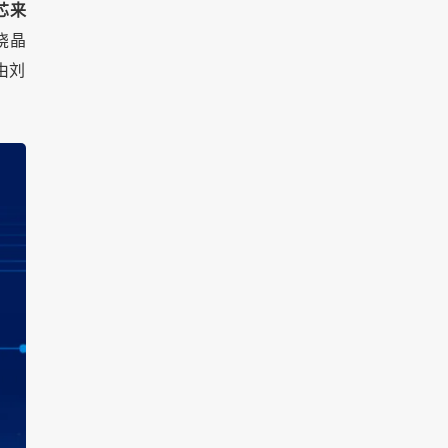
芯来
绕晶
由刘