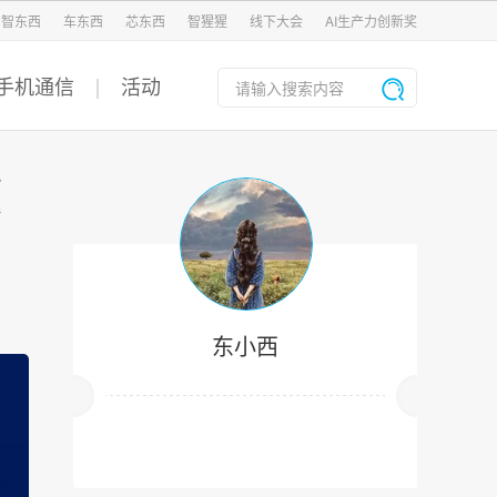
智东西
车东西
芯东西
智猩猩
线下大会
AI生产力创新奖
手机通信
活动
题
东小西