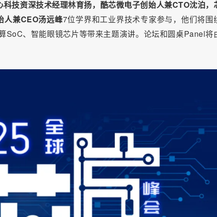
晶心科技资深技术经理林育扬，酷芯微电子创始人兼CTO沈泊，
人兼CEO汤远峰
7位学界和工业界技术专家参与，他们将围
算SoC、智能眼镜芯片等带来主题演讲。论坛和圆桌Panel将