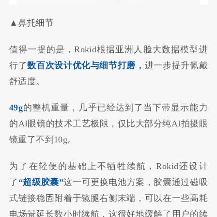
▲鼻托细节
值得一提的是，Rokid根据亚洲人脸大数据模型进
行了
数百次设计优化与细节打磨，
进一步提升佩戴
舒适度。
49g
的整机重量，几乎已经达到了当下带显示能力
的AI眼镜的技术工艺极限，仅比大部分纯AI拍摄眼
镜重了不到10g。
为了在轻便的基础上不牺牲续航，Rokid还设计
了
“超级胶囊”
这一可更换电池方案，胶囊通过磁吸
式链接稳固附着于镜腿右侧末端，可以在一些高耗
电场景延长数小时续航，这很好地缓解了用户的续