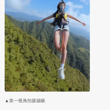
▲第一视角拍摄蹦极