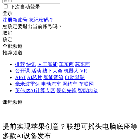
下次自动登录
登录
注册新账号
忘记密码？
您确定要退出当前账号吗？
取消
确定
全部频道
推荐频道
推荐
快讯
人工智能
车东西
芯东西
公开课
活动
线下大会
机器人
VR
AIoT
AI芯片
智能音箱
自动驾驶
毫米波雷达
电动汽车
网约车
车联网
英伟达AI计算专区
硬创先锋
智能内参
课程频道
提前实现苹果创意？联想可摇头电脑底座等
多款AI设备发布