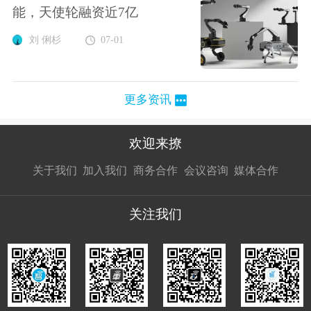
能，天使轮融资近7亿
刘 俐杉
07-01
更多资讯
欢迎来撩
扫码加我直
扫码加我直
扫码加我直
关于我们
加入我们
商务合作
会议咨询
媒体合作
接扔简历
接开聊
接开聊
关注我们