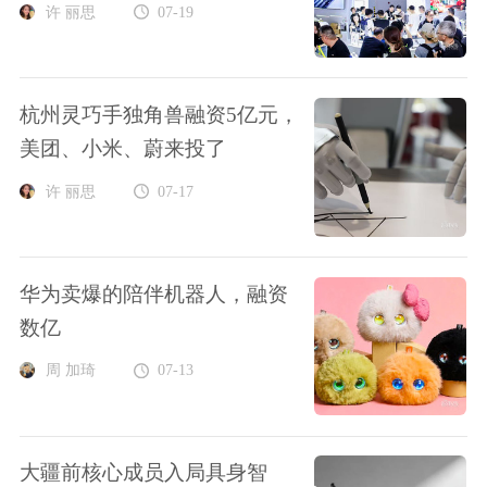
许 丽思
07-19
杭州灵巧手独角兽融资5亿元，
美团、小米、蔚来投了
许 丽思
07-17
华为卖爆的陪伴机器人，融资
数亿
周 加琦
07-13
大疆前核心成员入局具身智