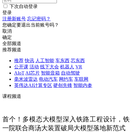
下次自动登录
登录
注册新账号
忘记密码？
您确定要退出当前账号吗？
取消
确定
全部频道
推荐频道
推荐
快讯
人工智能
车东西
芯东西
公开课
活动
线下大会
机器人
VR
AIoT
AI芯片
智能音箱
自动驾驶
毫米波雷达
电动汽车
网约车
车联网
英伟达AI计算专区
硬创先锋
智能内参
课程频道
首个！多模态大模型深入铁路工程设计，铁
一院联合商汤大装置破局大模型落地新范式