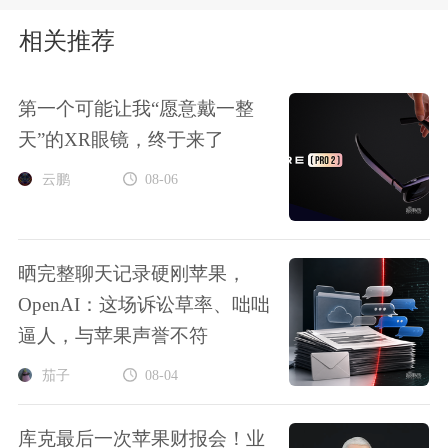
相关推荐
第一个可能让我“愿意戴一整
天”的XR眼镜，终于来了
云鹏
08-06
晒完整聊天记录硬刚苹果，
OpenAI：这场诉讼草率、咄咄
逼人，与苹果声誉不符
茄子
08-04
库克最后一次苹果财报会！业