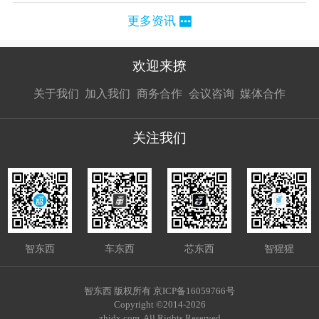
更多资讯
欢迎来撩
扫码加我直
扫码加我直
扫码加我直
关于我们
加入我们
商务合作
会议咨询
媒体合作
接扔简历
接开聊
接开聊
关注我们
智东西
车东西
芯东西
智猩猩
智东西 版权所有 京ICP备16059766号
Copyright ©2014-2026
zhidx.com. All Rights Reserved