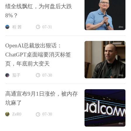
绩全线飘红，为何盘后大跌
8%？
程 茜
07-31
OpenAI总裁放出狠话：
ChatGPT桌面端要消灭标签
页，年底前大变天
茄子
07-30
高通宣布9月1日涨价，被内存
坑麻了
ZeR0
07-30