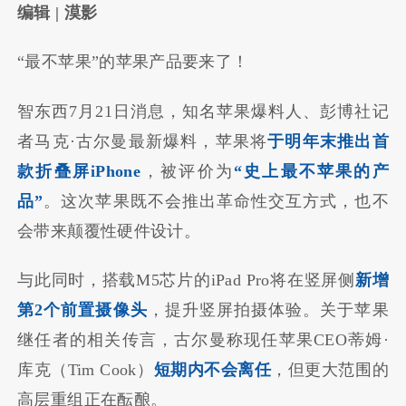
编辑 | 漠影
“最不苹果”的苹果产品要来了！
智东西7月21日消息，知名苹果爆料人、彭博社记
者马克·古尔曼最新爆料，苹果将
于明年末推出首
款折叠屏iPhone
，被评价为
“史上最不苹果的产
品”
。这次苹果既不会推出革命性交互方式，也不
会带来颠覆性硬件设计。
与此同时，搭载M5芯片的iPad Pro将在竖屏侧
新增
第2个前置摄像头
，提升竖屏拍摄体验。关于苹果
继任者的相关传言，古尔曼称现任苹果CEO蒂姆·
库克（Tim Cook）
短期内不会离任
，但更大范围的
高层重组正在酝酿。