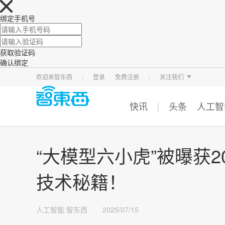
绑定手机号
获取验证码
确认绑定
智东西
车东西
芯东西
欢迎来智东西
登录
免费注册
关注我们
快讯
头条
人工智
“大模型六小虎”被曝获
技术秘籍！
人工智能
智东西
2025/07/15