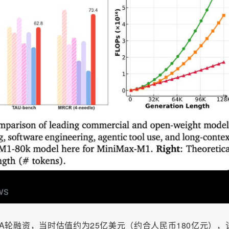
亿美元A轮融资，当时估值约为25亿美元（约合人民币180亿元），