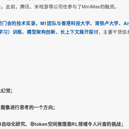
此前，腾讯、米哈游等公司也参与了MiniMax的融资。
技术闭门会的技术实录，M1团队与香港科技大学、滑铁卢大学、Ant
L（强化学习）训练、模型架构创新、长上下文展开探讨
，主要干货信
生幻觉；
模型用图像进行思考的一个方向；
体、AI自动化研究、非token空间推理是RL领域令人兴奋的挑战；