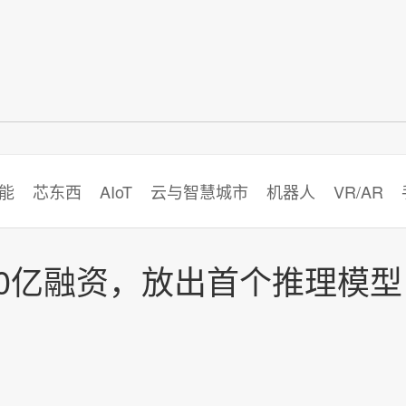
智猩猩
能
芯东西
AIoT
云与智慧城市
机器人
VR/AR
20亿融资，放出首个推理模型