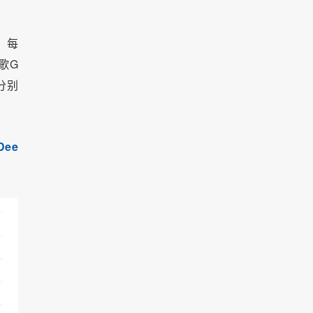
，每
歌G
算分别
ee