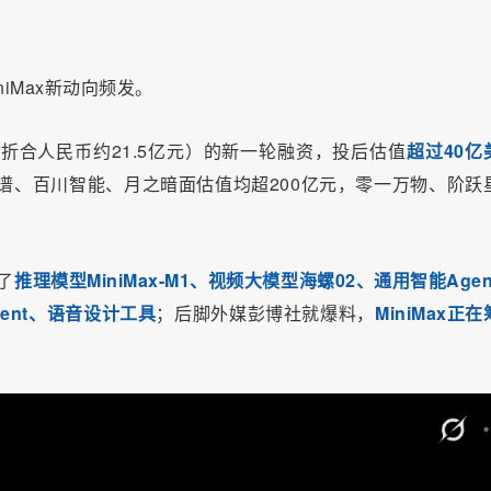
niMax新动向频发。
折合人民币约21.5亿元）的新一轮融资，投后估值
超过40亿
智谱、百川智能、月之暗面估值均超200亿元，零一万物、阶跃
了
推理模型MiniMax-M1、视频大模型海螺02、通用智能Agen
Agent、语音设计工具
；后脚外媒彭博社就爆料，
MiniMax正