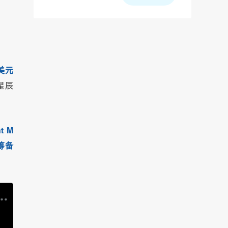
美元
星辰
t M
在筹备