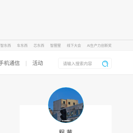
智东西
车东西
芯东西
智猩猩
线下大会
AI生产力创新奖
手机通信
活动
程 茜