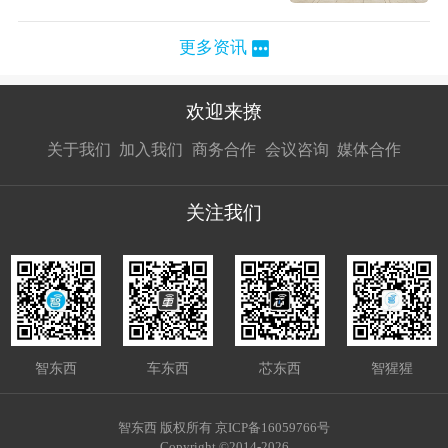
更多资讯
欢迎来撩
扫码加我直
扫码加我直
扫码加我直
关于我们
加入我们
商务合作
会议咨询
媒体合作
接扔简历
接开聊
接开聊
关注我们
智东西
车东西
芯东西
智猩猩
智东西 版权所有 京ICP备16059766号
Copyright ©2014-2026