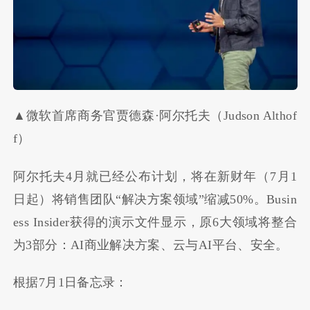
▲微软首席商务官贾德森·阿尔托夫（Judson Althof
f）
阿尔托夫4月就已经公布计划，将在新财年（7月1
日起）将销售团队“解决方案领域”缩减50%。Busin
ess Insider获得的演示文件显示，原6大领域将整合
为3部分：AI商业解决方案、云与AI平台、安全。
根据7月1日备忘录：