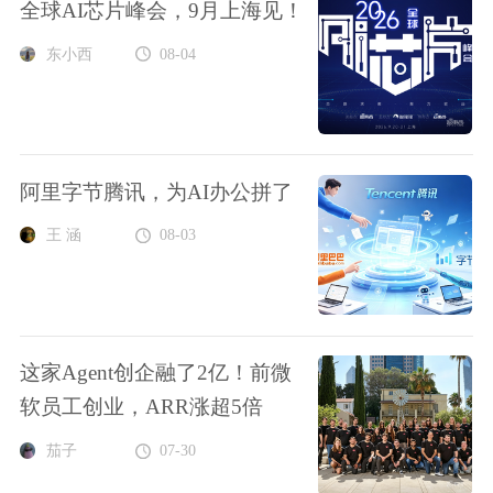
全球AI芯片峰会，9月上海见！
东小西
08-04
阿里字节腾讯，为AI办公拼了
王 涵
08-03
这家Agent创企融了2亿！前微
软员工创业，ARR涨超5倍
茄子
07-30