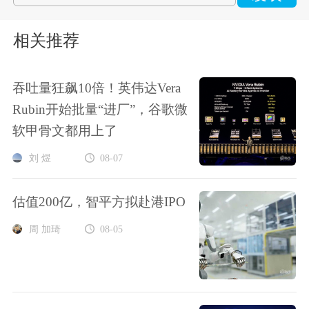
相关推荐
吞吐量狂飙10倍！英伟达Vera
Rubin开始批量“进厂”，谷歌微
软甲骨文都用上了
刘 煜
08-07
估值200亿，智平方拟赴港IPO
周 加琦
08-05