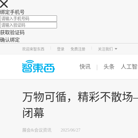
绑定手机号
获取验证码
确认绑定
智东西
车东西
芯东西
欢迎来智东西
登录
免费注册
关注我们
快讯
头条
人工智
万物可循，精彩不散场——
闭幕
展会&会议资讯
2025/06/27