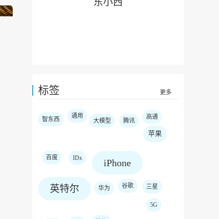
东小西
标签
更多
通用
高通
智东西
大模型
腾讯
苹果
百度
IDx
iPhone
谷歌
英特尔
三星
华为
5G