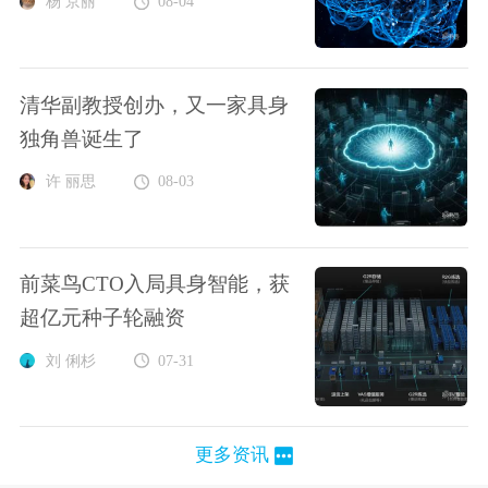
杨 京丽
08-04
清华副教授创办，又一家具身
独角兽诞生了
许 丽思
08-03
前菜鸟CTO入局具身智能，获
超亿元种子轮融资
刘 俐杉
07-31
更多资讯