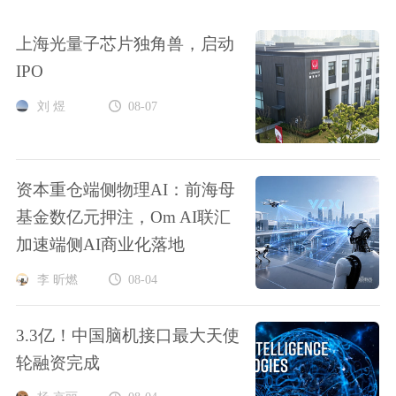
上海光量子芯片独角兽，启动
IPO
刘 煜
08-07
资本重仓端侧物理AI：前海母
基金数亿元押注，Om AI联汇
加速端侧AI商业化落地
李 昕燃
08-04
3.3亿！中国脑机接口最大天使
轮融资完成