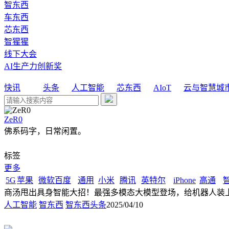
智东西
车东西
芯东西
智猩猩
线下大会
AI生产力创新奖
快讯
头条
人工智能
芯东西
AIoT
云与智慧城
ZeR0
佛系码字，日常闲置。
标签
更多
5G
苹果
微软
百度
通用
小米
腾讯
英特尔
iPhone
高通
商汤甩出具身智能大招！最强多模态大模型登场，给机器人装
人工智能
智东西
智东西头条
2025/04/10