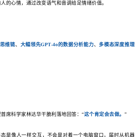
前人的心情，通过改变语气和音调给足情绪价值。
K思维链
、
大幅领先GPT-4o的数据分析能力
、
多模态深度推理
首席科学家林达华干脆利落地回答：“
这个肯定会去做。
”
形态是像人一样交互，不会是对着一个电脑窗口，届时从机器