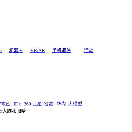
市
机器人
VR/AR
手机通信
活动
智东西
IDx
360
三星
谷歌
华为
大模型
上大脑和眼睛