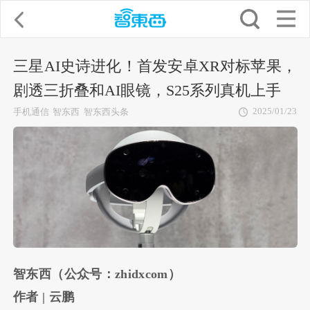
三星AI史诗进化！首发安卓XR对标苹果，
剧透三折叠和AI眼镜，S25系列真机上手
2025/01/23
手机通信
智东西
智东西头条
智东西（公众号：
zhidxcom
）
作者
| 云鹏