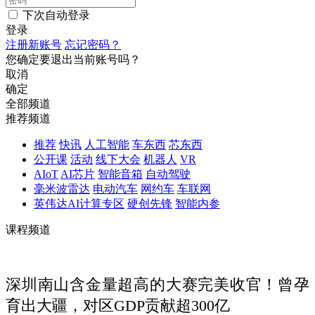
下次自动登录
登录
注册新账号
忘记密码？
您确定要退出当前账号吗？
取消
确定
全部频道
推荐频道
推荐
快讯
人工智能
车东西
芯东西
公开课
活动
线下大会
机器人
VR
AIoT
AI芯片
智能音箱
自动驾驶
毫米波雷达
电动汽车
网约车
车联网
英伟达AI计算专区
硬创先锋
智能内参
课程频道
深圳南山含金量超高的大赛完美收官！曾孕
育出大疆，对区GDP贡献超300亿