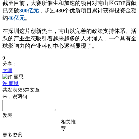
截至目前，大赛所催生和加速的项目对南山区GDP贡献
已突破
300亿元
，超过480个优质项目累计获得投资金额
约
46亿元
。
在深圳这片创新热土，南山以完善的政策支持体系、活
跃的产业生态吸引着越来越多的人才涌入，一个具有全
球影响力的产业科创中心逐渐显现了。
9
分享：
大疆
许 丽思
共发表555篇文章
来，说两句
发表
相关推
荐
更多资讯