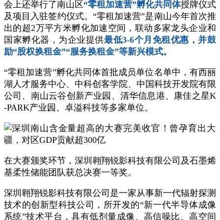
会上还举行了南山区
“零租加速营”孵化共同体
授牌仪式
及项目入驻签约仪式。“零租加速营”是南山今年首次推
出的超2万平方米孵化加速空间，联动多家龙头企业和
国家孵化器，为企业提供
最低3-6个月免租优惠，并鼓
励“股权换租金”“服务换租金”等新兴模式。
“零租加速营”孵化共同体首批成员单位名单中，有西丽
湖人才服务中心、中科创客学院、中国科技开发院有限
公司、南山云谷创新产业园、清华信息港、康佳之星K
-PARK产业园、卓溢科技等多家单位。
在大赛颁奖环节，深圳翱翔锐影科技有限公司及石墨烯
基柔性储能团队获总决赛一等奖。
深圳翱翔锐影科技有限公司是一家从事新一代辐射探测
技术的创新型科技公司，所开发的“新一代半导体成像
系统”技术平台，具有低剂量成像、高信噪比、高空间