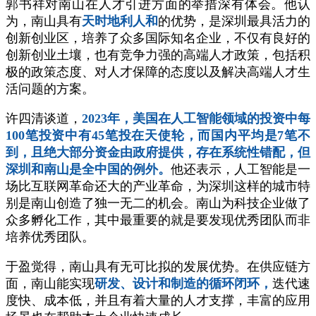
郭书祥对南山在人才引进方面的举措深有体会。他认
为，南山具有
天时地利人和
的优势，是深圳最具活力的
创新创业区，培养了众多国际知名企业，不仅有良好的
创新创业土壤，也有竞争力强的高端人才政策，包括积
极的政策态度、对人才保障的态度以及解决高端人才生
活问题的方案。
许四清谈道，
2023年，美国在人工智能领域的投资中每
100笔投资中有45笔投在天使轮，而国内平均是7笔不
到，且绝大部分资金由政府提供，存在系统性错配，但
深圳和南山是全中国的例外。
他还表示，人工智能是一
场比互联网革命还大的产业革命，为深圳这样的城市特
别是南山创造了独一无二的机会。南山为科技企业做了
众多孵化工作，其中最重要的就是要发现优秀团队而非
培养优秀团队。
于盈觉得，南山具有无可比拟的发展优势。在供应链方
面，南山能实现
研发、设计和制造的循环闭环，
迭代速
度快、成本低，并且有着大量的人才支撑，丰富的应用