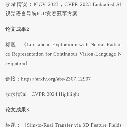
收录情况：ICCV 2023，CVPR 2023 Embodied AI
视觉语言导航RxR竞赛冠军方案
论文成果2
标题：《Lookahead Exploration with Neural Radian
ce Representation for Continuous Vision-Language N
avigation》
链接：https://arxiv.org/abs/2307.12907
收录情况：CVPR 2024 Highlight
论文成果3
标题：《Sim-to-Real Transfer via 3D Feature Fields