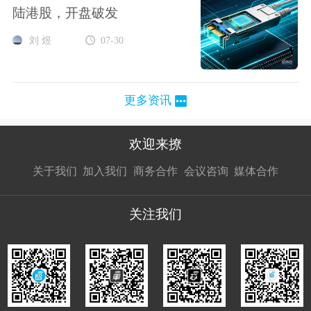
陆港股，开盘破发
刘 煜
07-30
更多资讯
欢迎来撩
扫码加我直
扫码加我直
扫码加我直
关于我们
加入我们
商务合作
会议咨询
媒体合作
接扔简历
接开聊
接开聊
关注我们