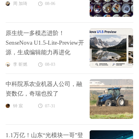
周 加琦
08-06
原生统一多模态进阶！
SenseNova U1.5-Lite-Preview开
源，生成编辑能力再进化
李 昕燃
08-03
中科院系农业机器人公司，融
资数亿，奇瑞也投了
钟 宸
07-31
1.1万亿！山东“光模块一哥”登