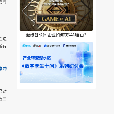
更高
超级智能体:企业如何获得AI自由?
亡边
所有
态冲
己对
低三