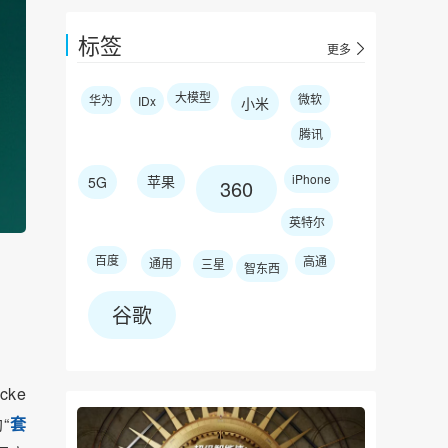
标签
更多
大模型
微软
华为
IDx
小米
腾讯
iPhone
苹果
5G
360
英特尔
百度
高通
通用
三星
智东西
谷歌
cke
“
套