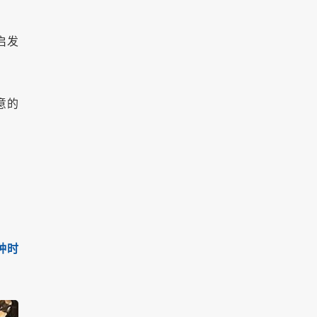
启发
意的
种时