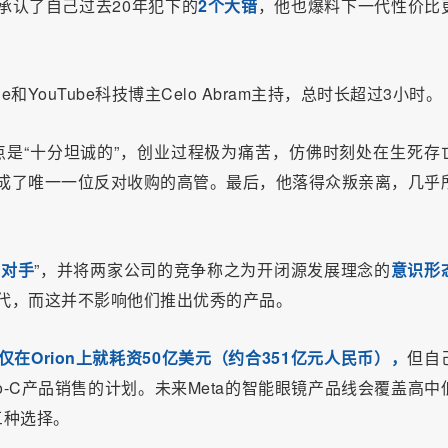
承认了自己过去20年犯下的
2个大错
，他也爆料下一代性价比
ge和YouTube科技博主Celo Abram主持，总时长超过3小时。
点是“十分坦诚的”，创业过程极为痛苦，仿佛时刻处在生死存
小扎成了唯一一位反对收购的高管。最后，他落得众叛亲离，几乎
争对手
”，并将两家公司的竞争称之为开闭源发展理念的
意识形
速迭代，而这并不影响他们推出优秀的产品。
仅在Orion上就耗资50亿美元（约合351亿元人民币），
但自
-C产品销售的计划。未来Meta的智能眼镜产品线会覆盖高中
三种选择。