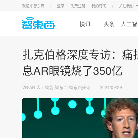
智东西
车东西
芯东西
欢迎来智东西
登录
免费注册
我的订阅
关注我们
快讯
头条
人工智
扎克伯格深度专访：痛
息AR眼镜烧了350亿
VR/AR
人工智能
智东西
智东西头条
2024/09/29