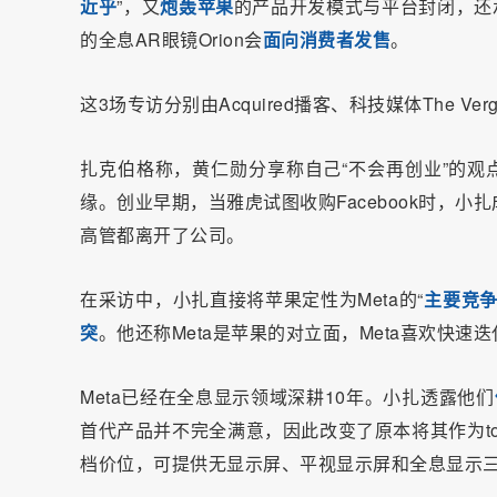
近乎
”，又
炮轰苹果
的产品开发模式与平台封闭，还
的全息AR眼镜Orion会
面向消费者发售
。
这3场专访分别由Acquired播客、科技媒体The Ver
扎克伯格称，黄仁勋分享称自己“不会再创业”的观
缘。创业早期，当雅虎试图收购Facebook时，
高管都离开了公司。
在采访中，小扎直接将苹果定性为Meta的“
主要竞
突
。他还称Meta是苹果的对立面，Meta喜欢快
Meta已经在全息显示领域深耕10年。小扎透露他们
首代产品并不完全满意，因此改变了原本将其作为to
档价位，可提供无显示屏、平视显示屏和全息显示