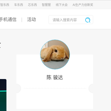
智东西
车东西
芯东西
智猩猩
线下大会
AI生产力创新奖
手机通信
活动
全
陈 骏达