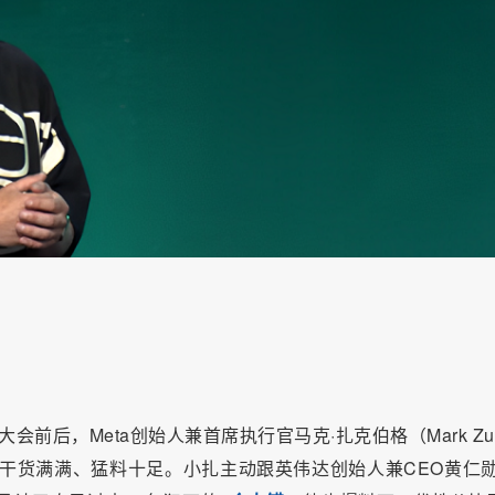
24大会前后，Meta创始人兼首席执行官马克·扎克伯格（Mark Zu
谓是干货满满、猛料十足。小扎主动跟英伟达创始人兼CEO黄仁勋