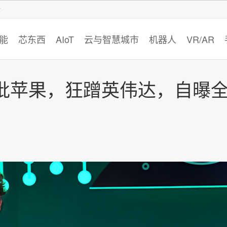
智猩猩
能
芯东西
AIoT
云与智慧城市
机器人
VR/AR
批苹果，狂蹭英伟达，自曝