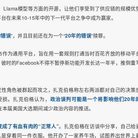
、Llama模型等方面的开源，让他们享受到了供应链的规模优
台在未来10-15年中的下一代平台之争中成为赢家。
的错误
”，并且目前还在为一个“
20年的错误
”赎罪。
用HTML5作为通用平台，旨在用一套规则打通当时百花齐放的移动平
时的Facebook不得不暂停新功能开发长达一年半，推倒重
演的争议性角色被群起而攻之，扎克伯格称左右两派都对自己的决策
重受损。扎克伯格认为，
政治误判可能是一个将影响他们20年
会在本届美国大选期间减少政治内容的推送。
变成了有血有肉的“正常人”
。扎克伯格在访谈中分享，自己给
总是穿着同一件衣服。他开办了一家养牛场，试图养出世界上