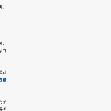
势，
台，
写自
感到
的错
妻子
最棒