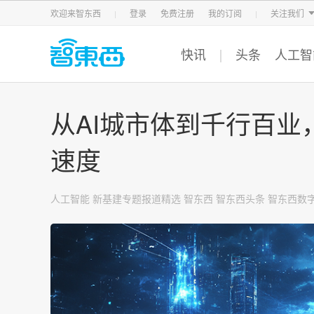
智东西
车东西
芯东西
欢迎来智东西
登录
免费注册
我的订阅
关注我们
快讯
头条
人工智
从AI城市体到千行百
速度
人工智能
新基建专题报道精选
智东西
智东西头条
智东西数