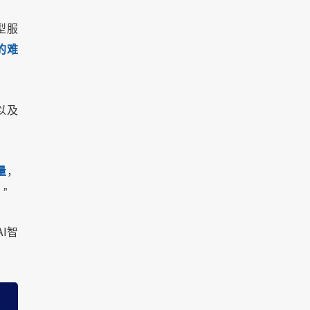
型服
的难
以及
量
，
”
I智
。