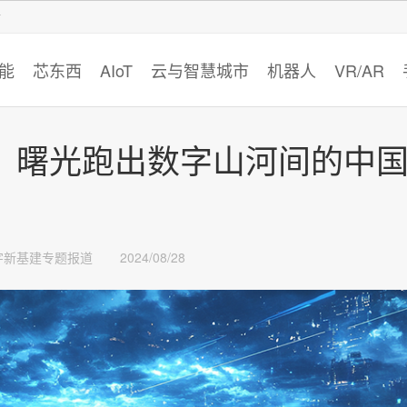
智猩猩
能
芯东西
AIoT
云与智慧城市
机器人
VR/AR
业，曙光跑出数字山河间的中
字新基建专题报道
2024/08/28