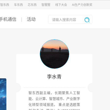
智东西
车东西
芯东西
智猩猩
线下大会
AI生产力创新奖
手机通信
活动
国
李水青
智东西副主编，长期聚焦人工智
能、云计算、智慧城市、产业数字
化转型领域报道。 重点是选题策