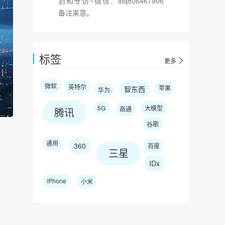
划和专访~微信：lbq806467906
备注来意。
标签
更多
微软
英特尔
苹果
智东西
华为
5G
大模型
高通
腾讯
谷歌
通用
360
百度
三星
IDx
iPhone
小米