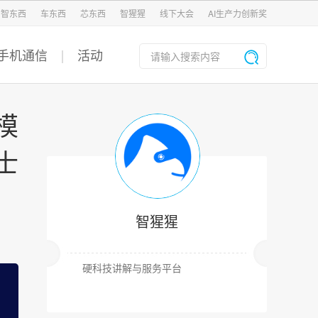
智东西
车东西
芯东西
智猩猩
线下大会
AI生产力创新奖
手机通信
活动
模
士
智猩猩
硬科技讲解与服务平台