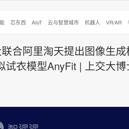
智猩猩
能
芯东西
AIoT
云与智慧城市
机器人
VR/AR
大联合阿里淘天提出图像生成
衣模型AnyFit | 上交大博