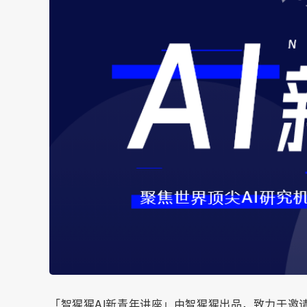
「智猩猩AI新青年讲座」由智猩猩出品，致力于邀请青年