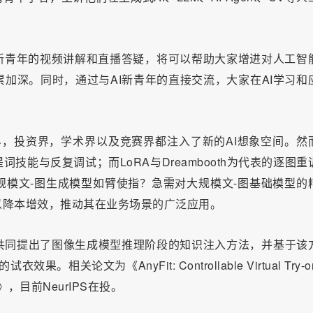
I新青年的视频讲解和直播答疑，将可以帮助大家增进对人工智
加深。同时，通过与AI新青年的直接交流，大家在AI学习和
，投资界，学术界以及竞赛界都注入了新的AI想象空间。然
提词技能与反复调试；而
LoRA
与Dreambooth为代表的逐图
模文-图生成模型如臂使指？急需对大规模文-图基础模型的
以降本增效，推动其在业务场景的广泛应用。
共同提出了图像生成模型推理阶段的知识注入方法，并基于该
关论文为《AnyFit: Controllable Virtual Try-on
nario 》，目前NeurIPS在投。