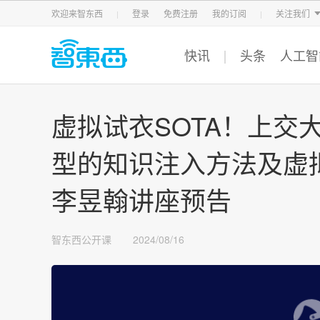
智东西
车东西
芯东西
欢迎来智东西
登录
免费注册
我的订阅
关注我们
快讯
头条
人工智
虚拟试衣SOTA！上交
型的知识注入方法及虚拟试
李昱翰讲座预告
智东西公开课
2024/08/16