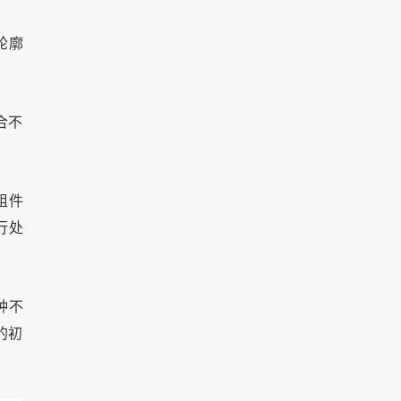
轮廓
合不
个组件
行处
种不
型的初