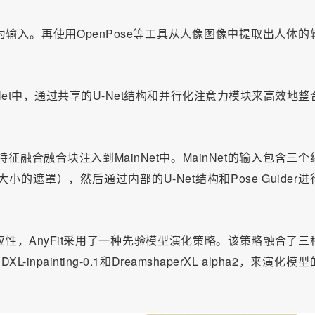
像为输入。再使用
OpenPose
等工具从人像图像中提取出人体的
raNet中，通过共享的U-Net结构和并行化注意力模块来高效地整
Block特征融合融合块注入到MainNet中。MainNet的输入包含三
遮罩），然后通过内部的U-Net结构和Pose Guider进
性，AnyFit采用了一种先验模型演化策略。该策略融合了三
inpainting-0.1和DreamshaperXL alpha2，来演化模