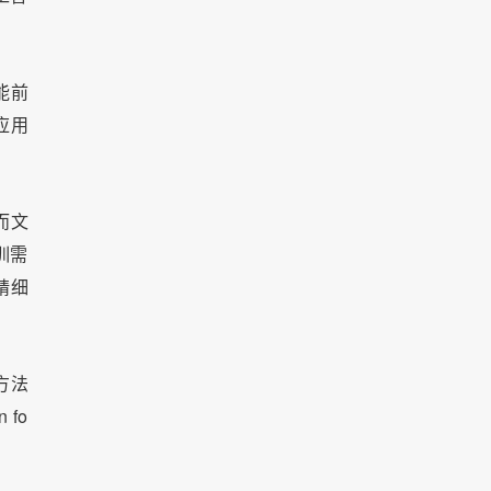
能前
应用
而文
重训需
精细
方法
 fo