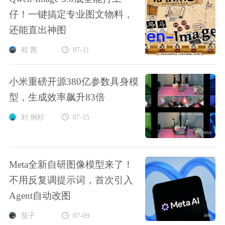
仔！一键搞定专业图文物料，
还能直出神图
程 茜
07-21
小米重磅开源380亿参数具身模
型，生成效率飙升83倍
刘 俐杉
07-15
Meta全新自研图像模型来了！
不用反复调提示词，首次引入
Agent自动改图
茄子
07-09