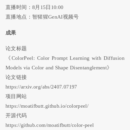
直播时间：8月15日10:00
直播地点：智猩猩GenAI视频号
成果
论文标题
《ColorPeel: Color Prompt Learning with Diffusion
Models via Color and Shape Disentanglement》
论文链接
https://arxiv.org/abs/2407.07197
项目网站
https://moatifbutt.github.io/colorpeel/
开源代码
https://github.com/moatifbutt/color-peel