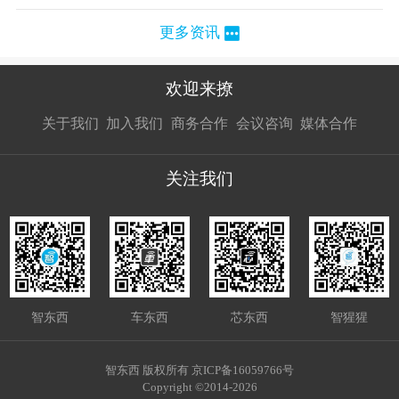
更多资讯
欢迎来撩
扫码加我直
扫码加我直
扫码加我直
关于我们
加入我们
商务合作
会议咨询
媒体合作
接扔简历
接开聊
接开聊
关注我们
智东西
车东西
芯东西
智猩猩
智东西 版权所有 京ICP备16059766号
Copyright ©2014-2026