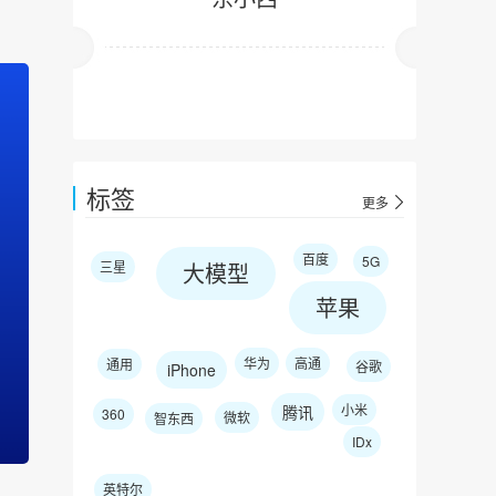
标签
更多
百度
5G
三星
大模型
苹果
华为
高通
通用
谷歌
iPhone
小米
腾讯
360
微软
智东西
IDx
英特尔