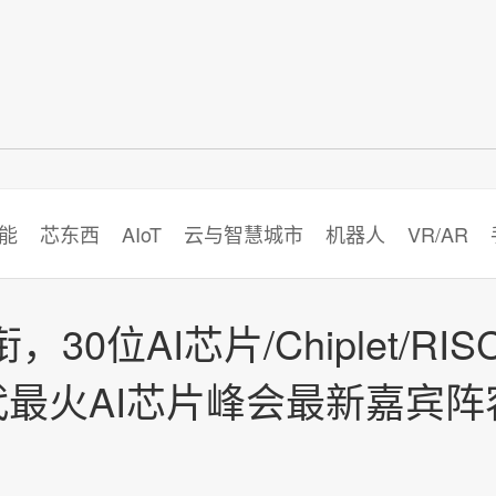
智猩猩
能
芯东西
AIoT
云与智慧城市
机器人
VR/AR
位AI芯片/Chiplet/RISC
最火AI芯片峰会最新嘉宾阵