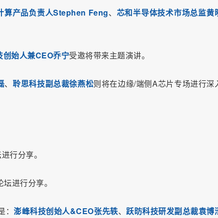
产品负责人Stephen Feng
、
芯和半导体技术市场总监黄
技创始人兼CEO乔宁
受邀将带来主题演讲。
磊
、
聆思科技副总裁徐燕松
则将在边缘/端侧A芯片专场进行深
坛进行分享。
术论坛进行分享。
是：
澎峰科技创始人&CEO张先轶
、
跃昉科技研发副总裁袁博