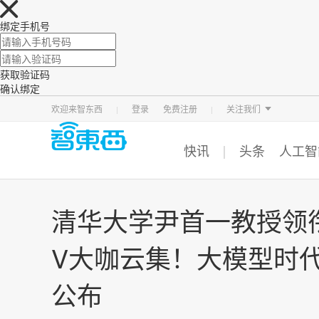
绑定手机号
获取验证码
确认绑定
智东西
车东西
芯东西
欢迎来智东西
登录
免费注册
关注我们
快讯
头条
人工智
清华大学尹首一教授领衔，30
V大咖云集！大模型时代
公布