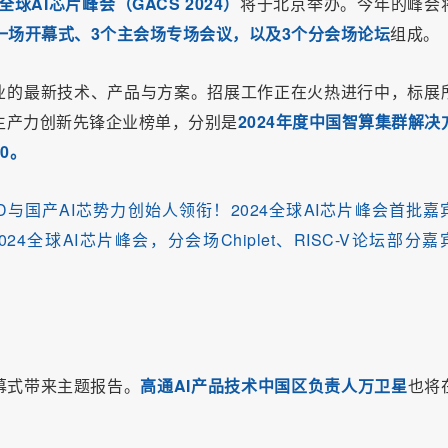
4全球AI芯片峰会（GACS 2024）
将于北京举办。今年的峰会
一场开幕式、3个主会场专场会议，以及3个分会场论坛
组成。
企业的最新技术、产品与方案。招展工作正在火热进行中，标展
I生产力创新先锋企业榜单，分别是
2024年度中国智算集群解决
10。
D与国产AI芯势力创始人领衔！2024全球AI芯片峰会首批嘉
24全球AI芯片峰会，分会场Chiplet、RISC-V论坛部分嘉
！
幕式带来主题报告。
高通AI产品技术中国区负责人万卫星
也将