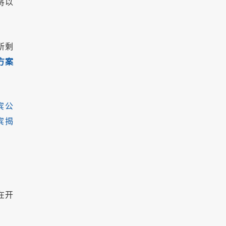
将以
所剩
方案
宾公
宾揭
在开