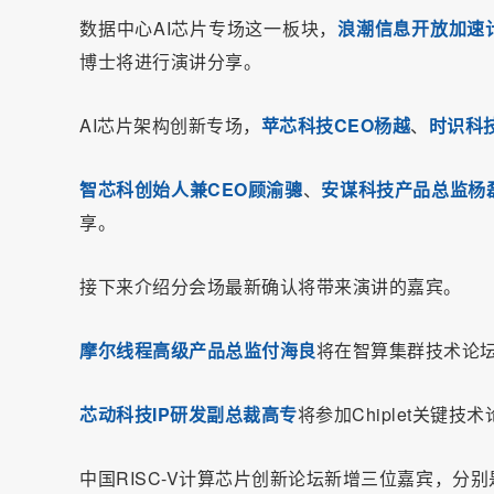
数据中心AI芯片专场这一板块，
浪潮信息开放加速计算
博士将进行演讲分享。
AI芯片架构创新专场，
苹芯科技CEO杨越
、
时识科
智芯科创始人兼CEO顾渝骢
、
安谋科技产品总监杨
享。
接下来介绍分会场最新确认将带来演讲的嘉宾。
摩尔线程高级产品总监付海良
将在智算集群技术论
芯动科技IP研发副总裁高专
将参加Chiplet关键技
中国RISC-V计算芯片创新论坛新增三位嘉宾，分别