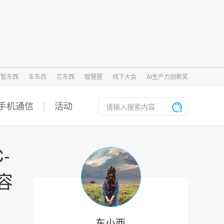
智东西
车东西
芯东西
智猩猩
线下大会
AI生产力创新奖
手机通信
活动
-
容
东小西