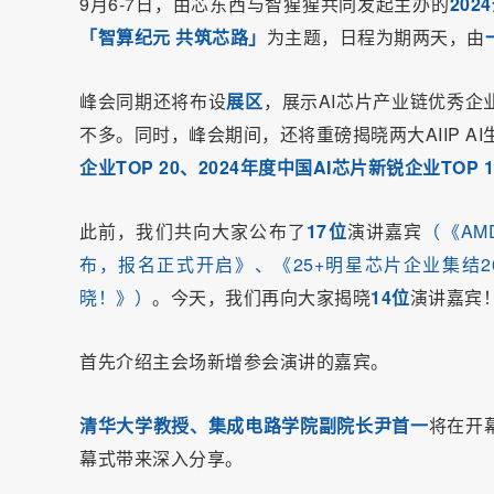
9月6-7日，由芯东西与智猩猩共同发起主办的
202
「智算纪元 共筑芯路」
为主题，日程为期两天，由
峰会同期还将布设
展区
，展示AI芯片产业链优秀
不多。同时，峰会期间，还将重磅揭晓两大AIIP A
企业TOP 20、2024年度中国AI芯片新锐企业TOP 
此前，我们共向大家公布了
17位
演讲嘉宾
（
《AM
布，报名正式开启》
、
《25+明星芯片企业集结20
晓！》
）
。今天，我们再向大家揭晓
14位
演讲嘉宾
首先介绍主会场新增参会演讲的嘉宾。
清华大学教授、集成电路学院副院长尹首一
将在开
幕式带来深入分享。