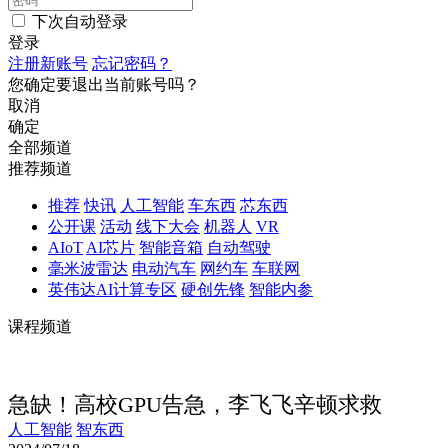
下次自动登录
登录
注册新账号
忘记密码？
您确定要退出当前账号吗？
取消
确定
全部频道
推荐频道
推荐
快讯
人工智能
车东西
芯东西
公开课
活动
线下大会
机器人
VR
AIoT
AI芯片
智能音箱
自动驾驶
毫米波雷达
电动汽车
网约车
车联网
英伟达AI计算专区
硬创先锋
智能内参
课程频道
急缺！高校GPU告急，李飞飞辛顿求救
人工智能
智东西