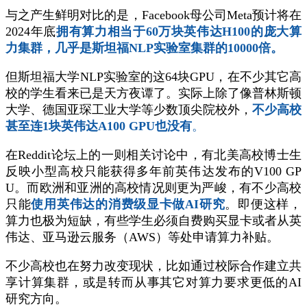
与之产生鲜明对比的是，Facebook母公司Meta预计将在
2024年底
拥有算力相当于60万块英伟达H100的庞大算
力集群，
几乎是斯坦福NLP实验室集群的10000倍。
但斯坦福大学NLP实验室的这64块GPU，在不少其它高
校的学生看来已是天方夜谭了。实际上除了像普林斯顿
大学、德国亚琛工业大学等少数顶尖院校外，
不少高校
甚至连1块英伟达A100 GPU也没有
。
在Reddit论坛上的一则相关讨论中，有北美高校博士生
反映小型高校只能获得多年前英伟达发布的V100 GP
U。而欧洲和亚洲的高校情况则更为严峻，有不少高校
只能
使用英伟达的消费级显卡做AI研究
。即便这样，
算力也极为短缺，有些学生必须自费购买显卡或者从英
伟达、亚马逊云服务（AWS）等处申请算力补贴。
不少高校也在努力改变现状，比如通过校际合作建立共
享计算集群，或是转而从事其它对算力要求更低的AI
研究方向。