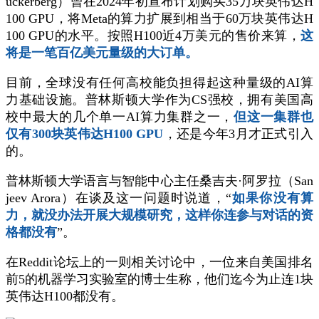
uckerberg）曾在2024年初宣布计划购买35万块英伟达H
100 GPU，将Meta的算力扩展到相当于60万块英伟达H
100 GPU的水平。按照H100近4万美元的售价来算，
这
将是一笔百亿美元量级的大订单。
目前，全球没有任何高校能负担得起这种量级的AI算
力基础设施。普林斯顿大学作为CS强校，拥有美国高
校中最大的几个单一AI算力集群之一，
但这一集群也
仅有300块英伟达H100 GPU
，还是今年3月才正式引入
的。
普林斯顿大学语言与智能中心主任
桑吉夫·阿罗拉
（San
jeev Arora）在谈及这一问题时说道，“
如果你没有算
力，就没办法开展大规模研究，这样你连参与对话的资
格都没有
”。
在Reddit论坛上的一则相关讨论中，一位来自美国排名
前5的机器学习实验室的博士生称，他们迄今为止连1块
英伟达H100都没有。