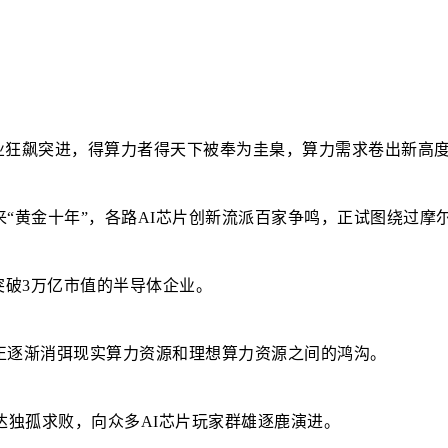
模型产业狂飙突进，得算力者得天下被奉为圭臬，算力需求卷出新
来“黄金十年”，各路AI芯片创新流派百家争鸣，正试图绕过摩
突破3万亿市值的半导体企业。
正逐渐消弭现实算力资源和理想算力资源之间的鸿沟。
达独孤求败，向众多AI芯片玩家群雄逐鹿演进。