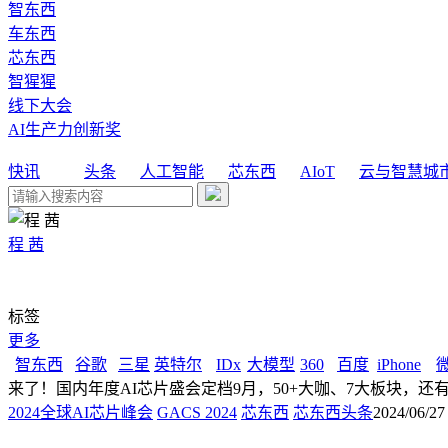
智东西
车东西
芯东西
智猩猩
线下大会
AI生产力创新奖
快讯
头条
人工智能
芯东西
AIoT
云与智慧城
程 茜
标签
更多
智东西
谷歌
三星
英特尔
IDx
大模型
360
百度
iPhone
来了！国内年度AI芯片盛会定档9月，50+大咖、7大板块，还
2024全球AI芯片峰会
GACS 2024
芯东西
芯东西头条
2024/06/27