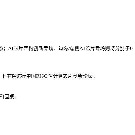
场；AI芯片架构创新专场、边缘/端侧AI芯片专场则将分别于9
下午将进行中国RISC-V计算芯片创新论坛。
讲和圆桌。