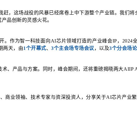
争我赶，这场战役的风暴已经席卷上中下游整个产业链。我们将
或产品创新的灵感火花。
开。作为智一科技面向AI芯片领域打造的产业峰会IP，2024全
期两天，由
1个开幕式
、
3个主会场专场会议
，以及
3个分会场
技术、产品与方案。同时，峰会期间，还将重磅揭晓两大AIIP 
。
表、商业领袖、技术专家与资深投资人，分享关于
AI
芯片产业繁