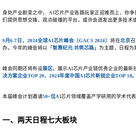
身处产业剧变之中， AI芯片产业各路玩家正迎难而上、你
们提供思想交锋、观点碰撞的平台，或许会迸发出更多技术
9月6-7日
，
2024全球AI芯片峰会（GACS 2024）
将在
北京
召
办。今年的峰会将以「
智算纪元 共筑芯路
」为主题，日程为
峰会同期还将布设
展区
，展示AI芯片产业链优秀企业的最新
决方案企业TOP 20、2024年度中国AI芯片新锐企业TOP 10
本届峰会计划邀请
50+
位
AI
芯片领域覆盖产学研用的学术代
一、两天日程七大板块