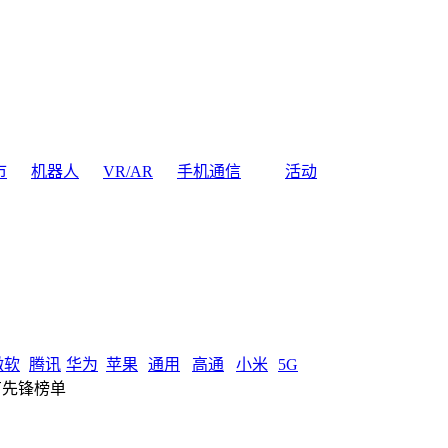
市
机器人
VR/AR
手机通信
活动
微软
腾讯
华为
苹果
通用
高通
小米
5G
有先锋榜单