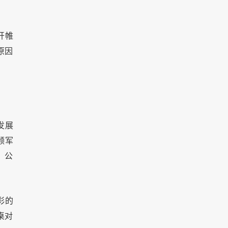
开帷
原因
发展
领军
，公
彩的
桌对