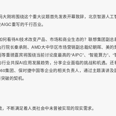
EO冯大刚将围绕这个重大议题首先发表开幕致辞，北京智源人工
AIGC重写的千行百业。
又是如何看待AI技术改变产品、市场和商业生态的？联想集团副总
行院长秦承刚、AMD大中华区市场营销副总裁纪朝晖、美的
重磅嘉宾将围绕当前讨论度最高的“AIPC”、“智能算力”、“
角与行业共探AI应用发展趋势，分享企业面临的挑战和机遇。还
360集团、保时捷中国等企业的相关负责人，通过主题演讲及
新突破的契机。
释放，不断满足着人类社会中未曾被实现的现实需求。