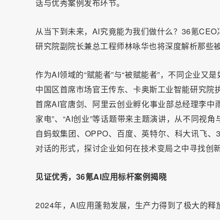
话与优秀案例发布环节。
从当下到未来，AI究竟能为我们做什么？36氪C
研究院副院长兼总工程师林咏华也将深度解析那些被
作为AI领域的“赋能者”与“被赋能者”，不同企业
中国区首席市场官王传东、卡奥斯工业智能研究院执
首席AI官唐剑、阿里云创业孵化事业部总经理李中雨等
家电”、“AI创业”等话题带来主题演讲，从不同视
自蚂蚁集团、OPPO、百度、英特尔、科大讯飞、
对话的形式，探讨企业如何在技术变局之中寻找创
见证优秀，36氪AI应用标杆案例揭晓
2024年，AI应用蓬勃发展，生产力得到了极大的