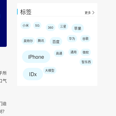
标签
更多
小米
5G
三星
360
苹果
华为
谷歌
腾讯
英特尔
百度
通用
微软
高通
iPhone
智东西
大模型
乎所
IDx
口气
们迫
制？