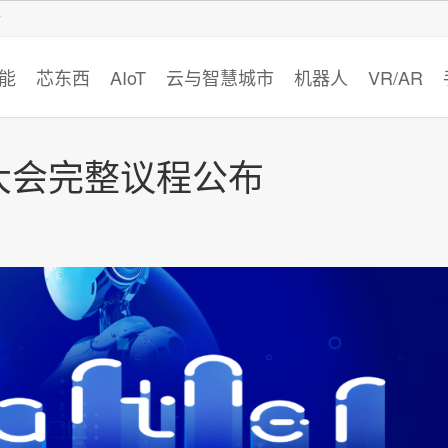
智猩猩
能
芯东西
AIoT
云与智慧城市
机器人
VR/AR
er大会完整议程公布