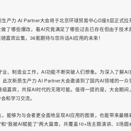
质生产力·AI Partner大会将于北京环球贸易中心D座5层正式拉
百业做了哪些爆改，看AI究竟满足了哪些过去已存在但由于技术
磅嘉宾云集，36氪期待与您共话AI应用的未来！
业、制造业工作，AI功能不断突破人们想象。为深入了解AI
新质生产力·AI Partner大会邀请到了国内AI领域的一众
级嘉宾，共探AI时代的无限可能。值得一提的是，大会期间
参会和学习交流。
表达，能够为与会者更全面地呈现AI应用的图景，也能带来最精
和“我被AI赋能了”两大篇章，共覆盖10+场主题演讲、3场圆