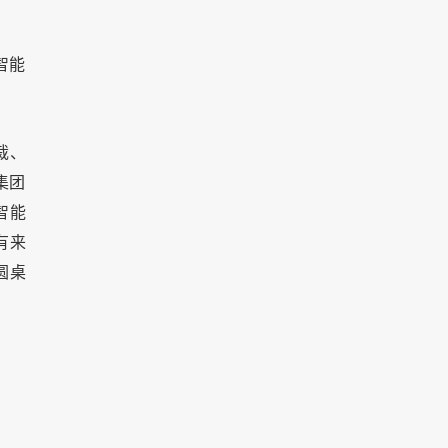
智能
裁、
集团
智能
有来
圆桌