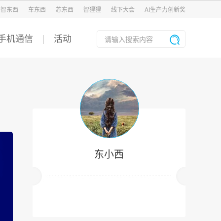
智东西
车东西
芯东西
智猩猩
线下大会
AI生产力创新奖
手机通信
活动
东小西