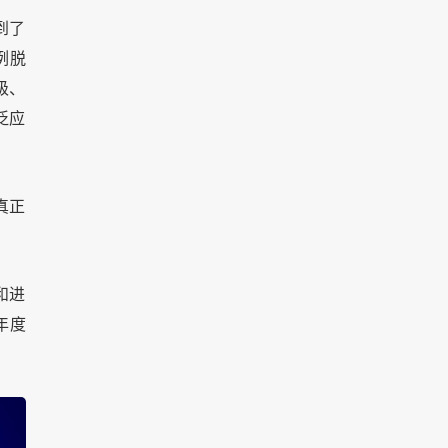
到了
例脱
级、
泛应
真正
和进
年度