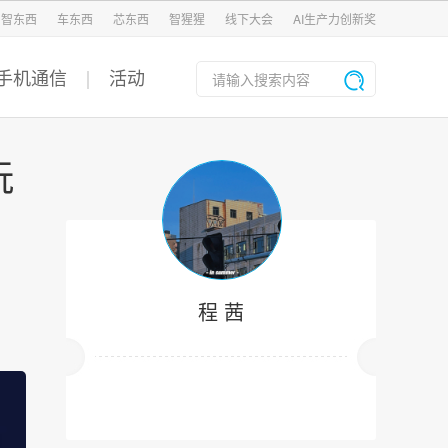
智东西
车东西
芯东西
智猩猩
线下大会
AI生产力创新奖
手机通信
活动
玩
程 茜