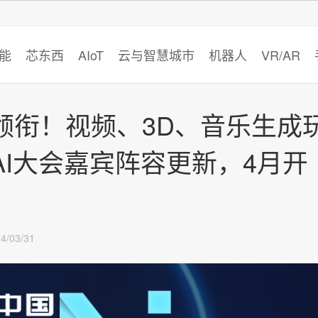
智猩猩
能
芯东西
AIoT
云与智慧城市
机器人
VR/AR
领衔！视频、3D、音乐生成
I大会嘉宾阵容更新，4月开
4/03/31