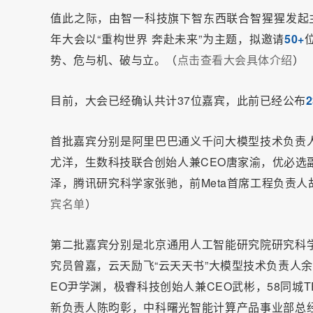
值此之际，由智一科技旗下智东西联合智猩猩发起
年大会以“重构世界 奔赴未来”为主题，拟邀请
50+
势、危与机、破与立。（
点击查看大会具体介绍
）
目前，大会已经确认共计37位嘉宾，此前已经公布
首批嘉宾分别是阿里巴巴通义千问大模型技术负责
尤洋，生数科技联合创始人兼CEO唐家渝，优必选副
泽，腾讯研究科学家张驰，前Meta首席工程负责
宾名单
）
第二批嘉宾分别是北京通用人工智能研究院研究科
究员曾嘉，云天励飞“云天天书”大模型技术负责人余
EO尹学渊，极睿科技创始人兼CEO武彬，58同城TE
新负责人陈昀彰，中科曙光智能计算产品事业部总