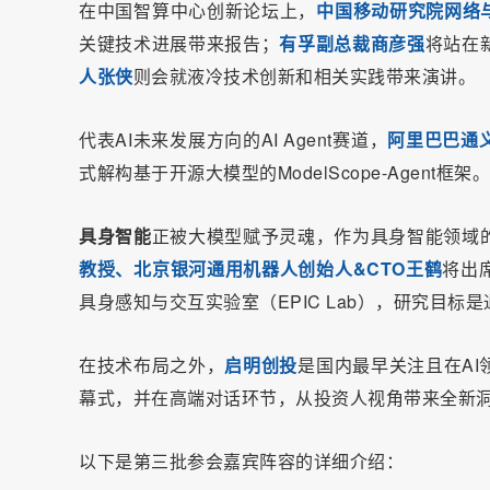
在中国智算中心创新论坛上，
中国移动研究院网络
关键技术进展带来报告；
有孚副总裁商彦强
将站在
人张侠
则会就液冷技术创新和相关实践带来演讲。
代表AI未来发展方向的AI Agent赛道，
阿里巴巴通
式解构
基于开源大模型的ModelScope-Agent框架。
具身智能
正被大模型赋予灵魂，作为具身智能领域
教授、北京银河通用机器人创始人&CTO王鹤
将出
具身感知与交互实验室（EPIC Lab），研究目
在技术布局之外，
启明创投
是国内最早关注且在A
幕式，并在高端对话环节，从投资人视角带来全新
以下是第三批参会嘉宾阵容的详细介绍：