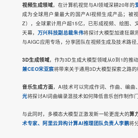
视频生成领域
，在计算机视觉与AI领域深耕20年的
成为全球用户量最大的国产AI视频生成产品；被视为中
Z），全球累计用户超15亿，已形成视频、绘图、
天幕，
万兴科技副总裁朱伟
将探讨大模型加速狂飙
与AIGC应用专场，分享团队在视频生成及技术路
3D生成领域
，作为3D生成大模型领域从0到1的推动
兼CEO宋亚宸
将带来关于通用3D大模型探索之路的
音乐生成方面
，AI技术可以完成作词、作曲、编
光
将探讨AI词曲编录混技术如何降低音乐创作制作
与此同时，多模态大模型正激发新一轮更庞大的
算
术专家、阿里云异构计算AI推理团队负责人李鹏
将