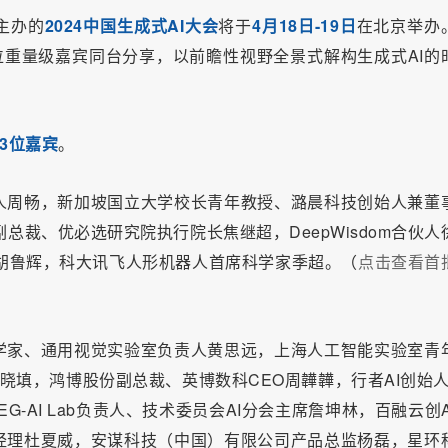
主办的
2024中国生成式AI大会
将于
4月18日-19日
在北京举办
位重量级嘉宾同台分享，以前瞻性视野全景式解构生成式AI的
23位嘉宾
。
人周畅，新加坡国立大学校长青年教授、潞晨科技创始人兼董
总裁、优必选研究院执行院长焦继超，DeepWisdom合伙人
人胡鲁辉，科大讯飞人形机器人首席科学家季超。（
点击查看首
学家、通用视觉实验室负责人黄思远，上海人工智能实验室青
晓填，鸿博股份副总裁、英博数科CEO周韡韡，行者AI创始人
G-AI Lab负责人、技术委员会AI分会主席詹坤林，百融云创A
经理杜夏威，安谋科技（中国）有限公司产品总监杨磊，星环