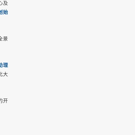
心及
创始
全景
助理
北大
的开