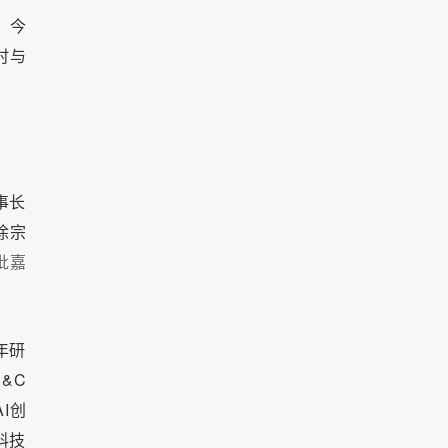
。今
时与
事长
徐宗
批嘉
年研
&C
I创
科技