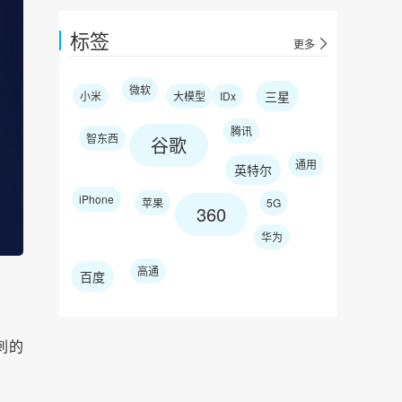
标签
更多
微软
三星
小米
大模型
IDx
腾讯
智东西
谷歌
通用
英特尔
iPhone
苹果
5G
360
华为
高通
百度
。
刺的