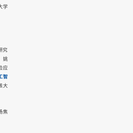
大学
研究
。姚
检应
工智
该大
场焦