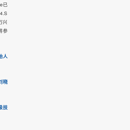
e已
.S
万兴
将参
始人
O刘晓
级技