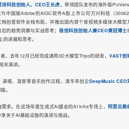
爱诗科技创始人、CEO王长虎
，带领团队发布的海外版PixVers
国版Adobe的AIGC软件A股上市公司万兴科技（300624
文档创意软件全栈布局，并推出国内首个音视频多媒体大模型
背后的趋势洞察与实战思考；
极佳科技创始人兼CEO黄冠博士
径上的进展和思考。
者，去年12月已经完成通用3D大模型Tripo的研发，
VAST创
相关演讲。
曲、演唱、混音等音乐创作过程，清华系创企
DeepMusic CE
门槛。
力
需求。在这场年度生成式AI盛会的AI Infra专场上，
阿里云高
分享关于AI基础设施的演进与挑战。