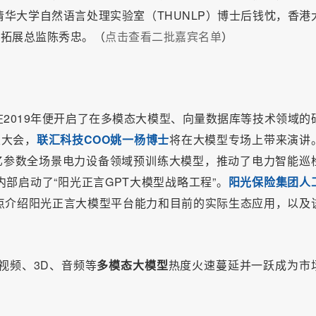
清华大学自然语言处理实验室（THUNLP）博士后钱忱，香港
r行业拓展总监陈秀忠。（
点击查看二批嘉宾名单
）
2019年便开启了在多模态大模型、向量数据库等技术领域的
次大会，
联汇科技COO姚一杨博士
将在大模型专场上带来演讲
亿参数全场景电力设备领域预训练大模型，推动了电力智能巡
部启动了“阳光正言GPT大模型战略工程”。
阳光保险集团人
点介绍阳光正言大模型平台能力和目前的实际生态应用，以及
视频、3D、音频等
多模态大模型
热度火速蔓延并一跃成为市