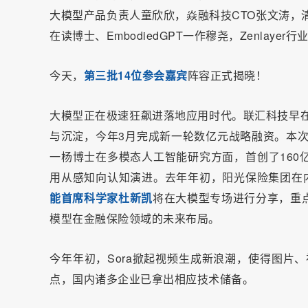
大模型产品负责人童欣欣，焱融科技CTO张文涛，
在读博士、EmbodiedGPT一作穆尧，Zenlaye
今天，
第三批14位参会嘉宾
阵容正式揭晓！
大模型正在极速狂飙进落地应用时代。联汇科技早在
与沉淀，今年3月完成新一轮数亿元战略融资。本
一杨博士在多模态人工智能研究方面，首创了160
用从感知向认知演进。去年年初，阳光保险集团在内
能首席科学家杜新凯
将在大模型专场进行分享，重
模型在金融保险领域的未来布局。
今年年初，Sora掀起视频生成新浪潮，使得图片、
点，国内诸多企业已拿出相应技术储备。