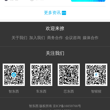
更多资讯
欢迎来撩
扫码加我直
扫码加我直
扫码加我直
关于我们
加入我们
商务合作
会议咨询
媒体合作
接扔简历
接开聊
接开聊
关注我们
智东西
车东西
芯东西
智猩猩
智东西 版权所有 京ICP备16059766号