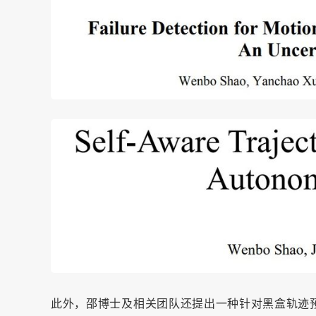
此外，邵博士及相关团队还提出一种针对黑盒轨迹预