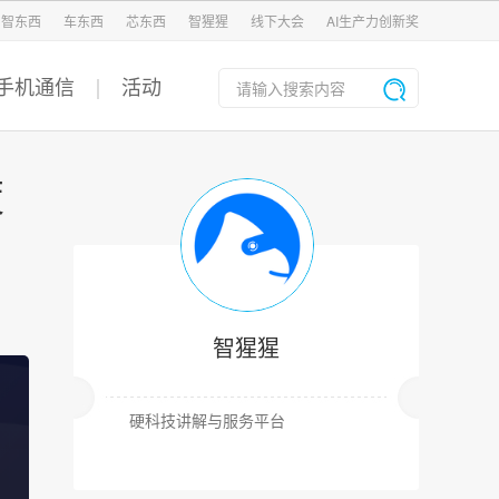
智东西
车东西
芯东西
智猩猩
线下大会
AI生产力创新奖
手机通信
活动
策
智猩猩
硬科技讲解与服务平台