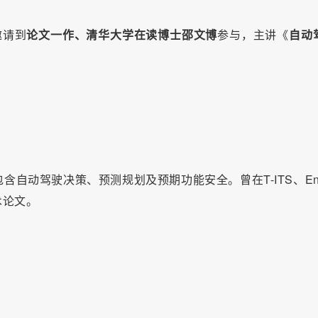
邀请到
论文一作、清华大学在读博士邵文博
参与，主讲《
自动
自动驾驶决策、预测规划及预期功能安全。曾在T-ITS、Eng
学术论文。