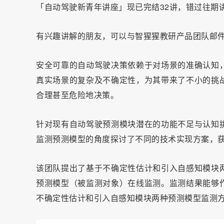
「自动驾驶新青年讲座」现已完结32讲，错过往期
有兴趣讲解的朋友，可以与智猩猩教研产品团队邮件（cla
安全可靠的自动驾驶决策依赖于对场景的准确认知
真实场景的复杂及不确定性，为其带来了不小的挑
合理甚至危险地决策。
针对现有自动驾驶预测模块潜在的功能不足与认知
监测预测模型的角度探讨了不同的技术实现方案，
该团队提出了基于不确定性估计和引入自感知模块
预测模型（被监测对象）在线监测。监测结果能够
不确定性估计和引入自感知模块两种预测模型监测方法相关