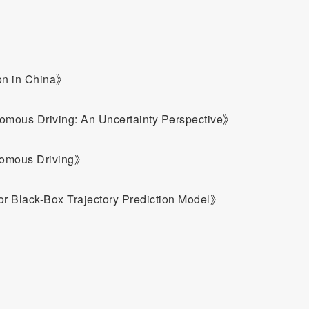
ion in China》
onomous Driving: An Uncertainty Perspective》
onomous Driving》
for Black-Box Trajectory Prediction Model》