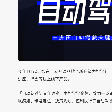
今年9月起，智东西公开课品牌全新升级为智猩猩
讲座、峰会等线上线下产品。
「自动驾驶新青年讲座」由智猩猩企划，致力于邀
境感知、精准定位、决策规划、控制执行等自动驾