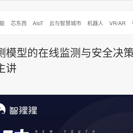
智猩猩
能
芯东西
AIoT
云与智慧城市
机器人
VR/AR
测模型的在线监测与安全决
主讲