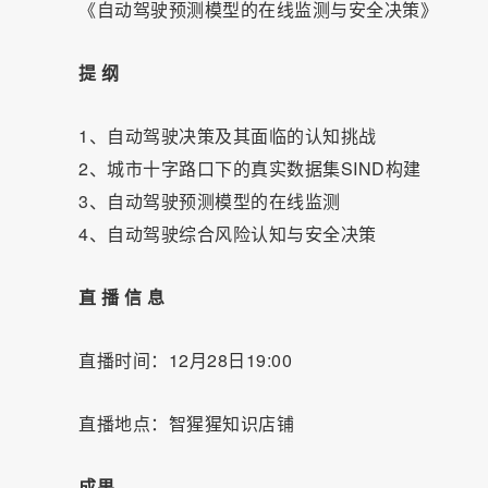
《自动驾驶预测模型的在线监测与安全决策》
提 纲
1、自动驾驶决策及其面临的认知挑战
2、城市十字路口下的真实数据集SIND构建
3、自动驾驶预测模型的在线监测
4、自动驾驶综合风险认知与安全决策
直 播 信 息
直播时间：12月28日19:00
直播地点：智猩猩知识店铺
成果