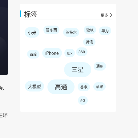
标签
更多
智东西
微软
华为
小米
英特尔
腾讯
360
iPhone
IDx
百度
通用
三星
高通
大模型
苹果
谷歌
会、
5G
在环