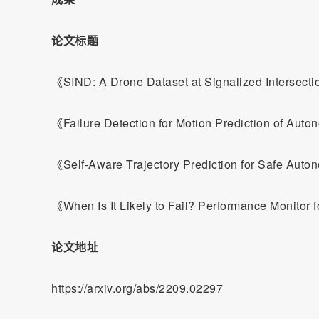
论文标题
《SIND: A Drone Dataset at Signalized Intersect
《Failure Detection for Motion Prediction of Aut
《Self-Aware Trajectory Prediction for Safe Aut
《When Is It Likely to Fail? Performance Monitor 
论文地址
https://arxiv.org/abs/2209.02297