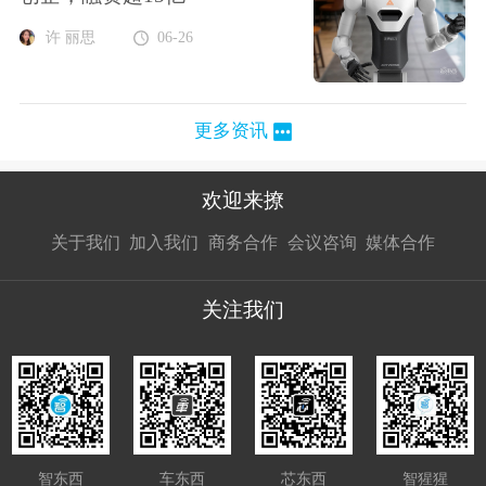
许 丽思
06-26
更多资讯
欢迎来撩
扫码加我直
扫码加我直
扫码加我直
关于我们
加入我们
商务合作
会议咨询
媒体合作
接扔简历
接开聊
接开聊
关注我们
智东西
车东西
芯东西
智猩猩