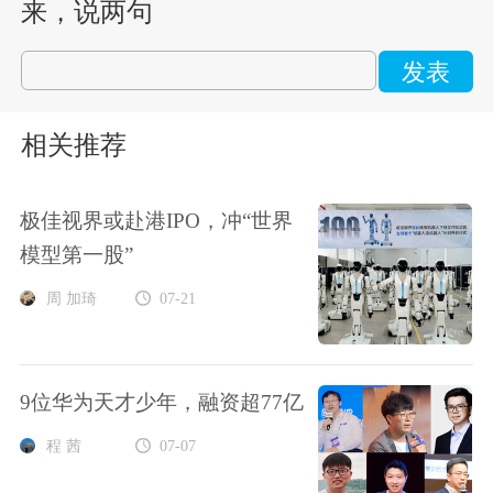
来，说两句
发表
相关推荐
极佳视界或赴港IPO，冲“世界
模型第一股”
周 加琦
07-21
9位华为天才少年，融资超77亿
程 茜
07-07