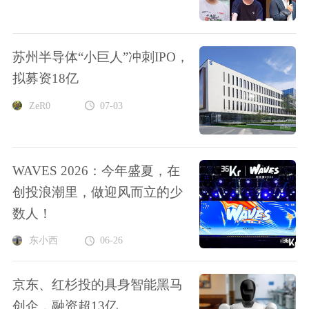
苏州半导体“小巨人”冲刺IPO，
拟募资18亿
ZeR0
07-03
WAVES 2026：今年盛夏，在
创投浪潮里，做迎风而立的少
数人！
东小西
06-26
京东、红杉投的具身智能黑马
创企，融资超13亿