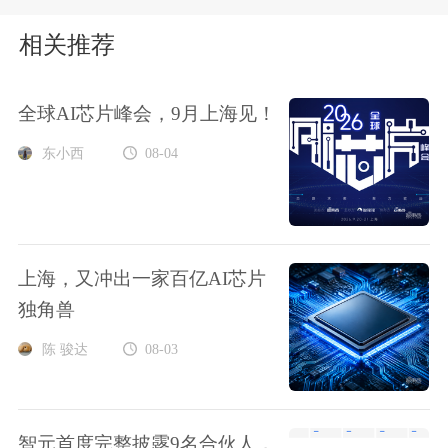
相关推荐
全球AI芯片峰会，9月上海见！
东小西
08-04
上海，又冲出一家百亿AI芯片
独角兽
陈 骏达
08-03
智元首度完整披露9名合伙人，