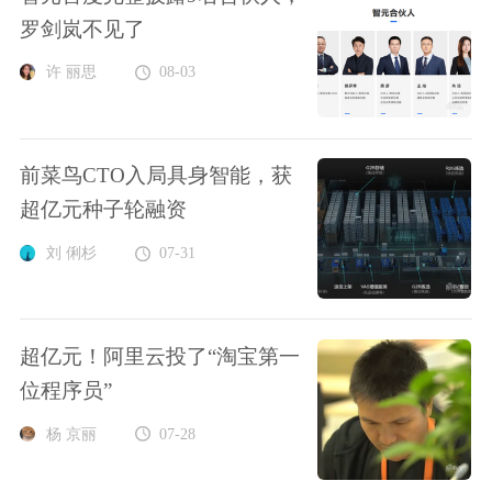
罗剑岚不见了
许 丽思
08-03
前菜鸟CTO入局具身智能，获
超亿元种子轮融资
刘 俐杉
07-31
超亿元！阿里云投了“淘宝第一
位程序员”
杨 京丽
07-28