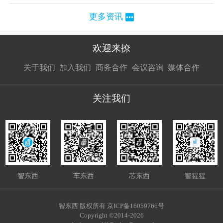
更多资讯
欢迎来撩
扫码加我直
扫码加我直
扫码加我直
关于我们
加入我们
商务合作
会议咨询
媒体合作
接扔简历
接开聊
接开聊
关注我们
智东西
车东西
芯东西
智猩猩
智东西 版权所有 京ICP备16059766号
Copyright ©2014-2026