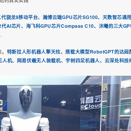
业后的真实实践
代骁龙8移动平台、瀚博云端GPU芯片SG100、天数智芯通用
2代AI芯片、海飞科GPU芯片Compass C10、沐曦的三大GP
…
点。
特斯拉人形机器人擎天柱、搭载大模型RobotGPT的达闼
代无人机、网易伏羲无人装载机、
宇树四足机器人、云深处科技