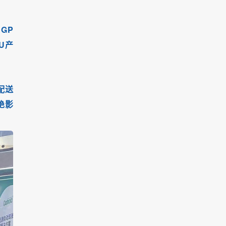
GP
U产
配送
绝影