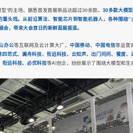
模型”的主场，据悉首发首展新品达超过30余款。
30多款大模型
的重头戏。从前沿算法、智能芯片到智能机器人，各种围绕“
展会，带来大会首日的新鲜逛展报道。
山办公
等互联网及云计算大厂，
中国移动、中国电信
等运营
第四范式、澜舟科技、衔远科技、云知声、出门问问、蜜度、
、衔远科技、必优科技
等AI创企，纷纷展示了围绕大模型和生