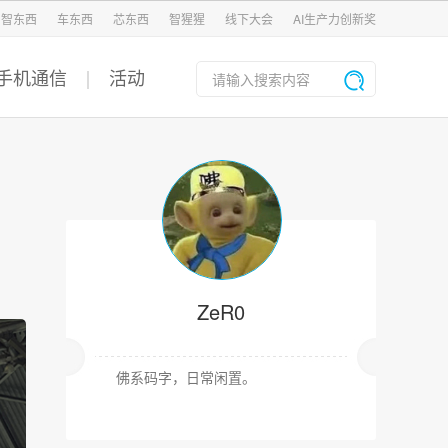
智东西
车东西
芯东西
智猩猩
线下大会
AI生产力创新奖
手机通信
活动
ZeR0
佛系码字，日常闲置。