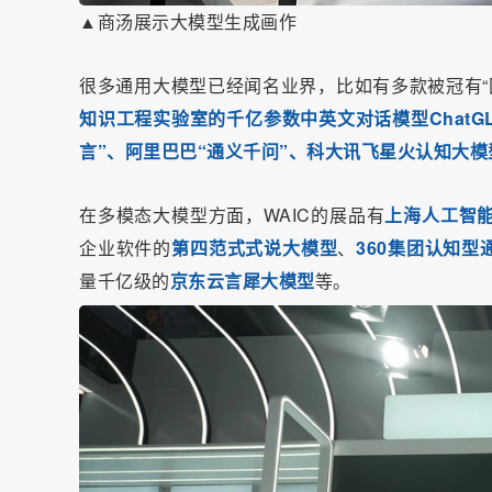
▲商汤展示大模型生成画作
很多通用大模型已经闻名业界，比如有多款被冠有“国
知识工程实验室的千亿参数中英文对话模型ChatGL
言”、阿里巴巴“通义千问”、科大讯飞星火认知大模
在多模态大模型方面，WAIC的展品有
上海人工智能
企业软件的
第四范式式说大模型
、
360集团认知型
量千亿级的
京东云言犀大模型
等。