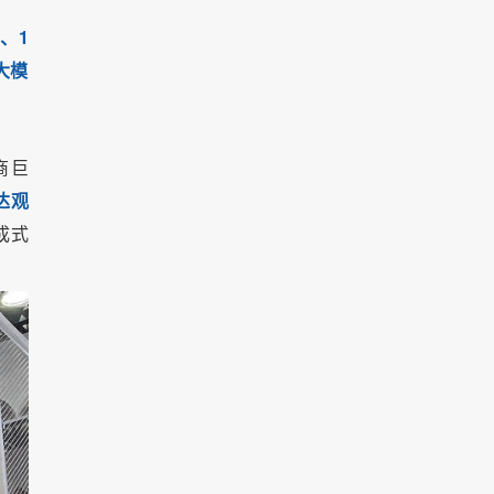
、1
大模
商巨
达观
成式