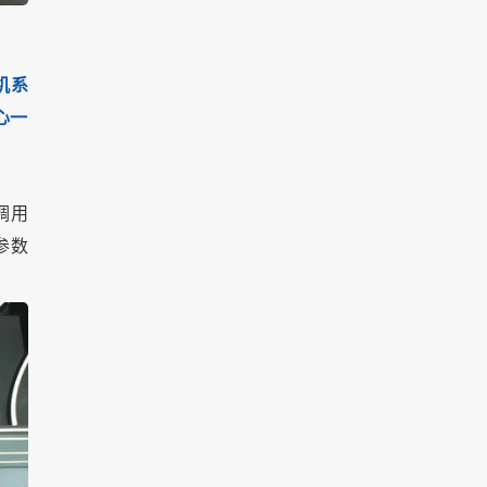
机系
心一
调用
参数