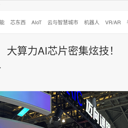
智猩猩
能
芯东西
AIoT
云与智慧城市
机器人
VR/AR
，大算力AI芯片密集炫技！
尽