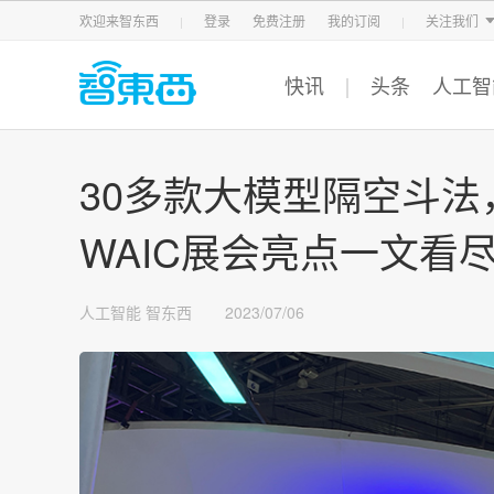
智东西
车东西
芯东西
欢迎来智东西
登录
免费注册
我的订阅
关注我们
快讯
头条
人工智
30多款大模型隔空斗法
WAIC展会亮点一文看
人工智能
智东西
2023/07/06