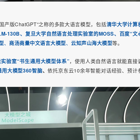
产版ChatGPT”之称的多款大语言模型，包括
清华大学计算
M-130B、复旦大学自然语言处理实验室的MOSS、百度“文
型
、
商汤商量中文语言大模型
、
云知声山海大模型
等。
实验室“书生通用大模型体系”
，使用人类自然语言就能直接
通用大模型360智脑
、
依托京东云10余年智能对话经验、预计