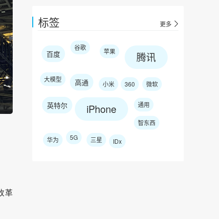
标签
更多
谷歌
苹果
百度
腾讯
大模型
高通
小米
360
微软
英特尔
通用
iPhone
智东西
5G
华为
三星
IDx
改革