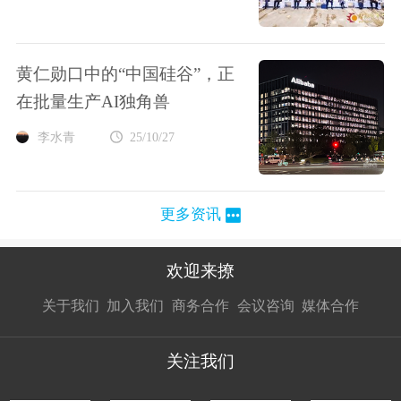
黄仁勋口中的“中国硅谷”，正
在批量生产AI独角兽
李水青
25/10/27
更多资讯
欢迎来撩
扫码加我直
扫码加我直
扫码加我直
关于我们
加入我们
商务合作
会议咨询
媒体合作
接扔简历
接开聊
接开聊
关注我们