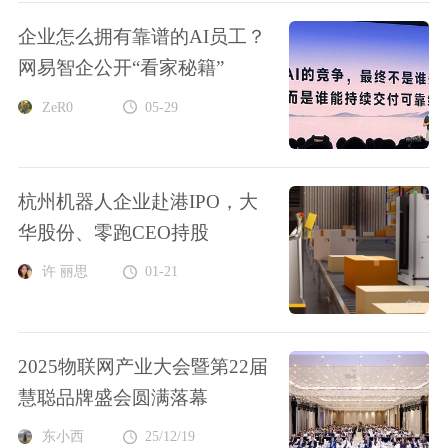
企业怎么拥有靠谱的AI员工？
网易智企公开“看家秘籍”
ZeR0
05-29
杭州机器人企业赴港IPO，大
华股份、零跑CEO持股
许 丽思
01-21
2025物联网产业大会暨第22届
慧聪品牌盛会圆满落幕
东小西
25/12/19