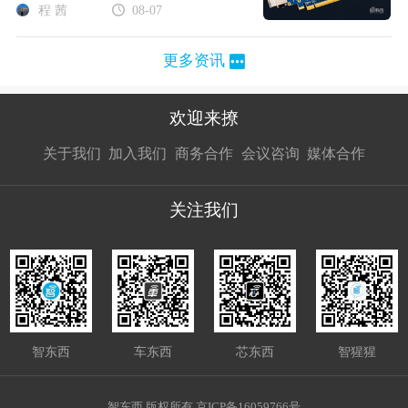
程 茜
08-07
更多资讯
欢迎来撩
扫码加我直
扫码加我直
扫码加我直
关于我们
加入我们
商务合作
会议咨询
媒体合作
接扔简历
接开聊
接开聊
关注我们
智东西
车东西
芯东西
智猩猩
智东西 版权所有 京ICP备16059766号