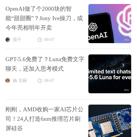
OpenAI做了个2000块的智
能“甜甜圈”？Jony Ive操刀，或
今年亮相明年开卖
茄子
08-07
GPT-5.6免费了？Luna免费文字
聊天，还加入思考模式
杨 京丽
08-07
刚刚，AMD收购一家AI芯片公
司！24人打造6nm推理芯片刷
屏硅谷