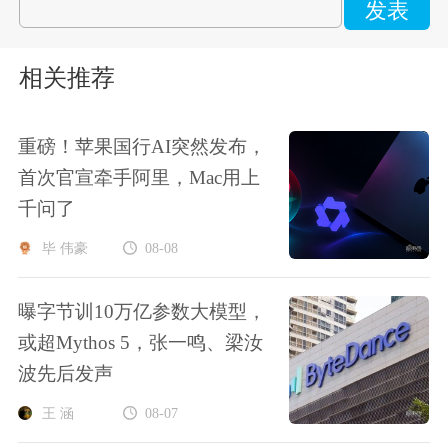
发表
相关推荐
重磅！苹果国行AI突然发布，
首次官宣牵手阿里，Mac用上
千问了
毕 伟豪
08-08
曝字节训10万亿参数大模型，
或超Mythos 5，张一鸣、梁汝
波先后发声
王 涵
08-07