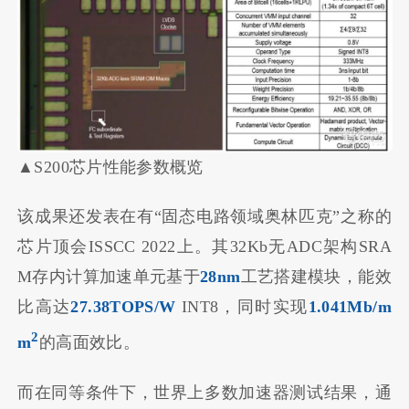
▲S200芯片性能参数概览
该成果还发表在有“固态电路领域奥林匹克”之称的
芯片顶会ISSCC 2022上。其32Kb无ADC架构SRA
M存内计算加速单元基于
28nm
工艺搭建模块，能效
比高达
27.38TOPS/W
INT8，同时实现
1.041Mb/m
2
m
的高面效比。
而在同等条件下，世界上多数加速器测试结果，通