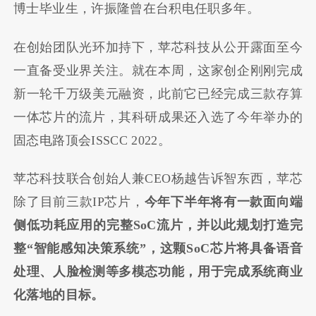
博士毕业生，许振隆曾在台积电任职多年。
在创始团队光环加持下，苹芯科技从公开露面至今
一直备受业界关注。就在本周，这家创企刚刚完成
新一轮千万级美元融资，此前它已经完成三款存算
一体芯片的流片，其科研成果还入选了今年举办的
固态电路顶会ISSCC 2022。
苹芯科技联合创始人兼CEO杨越告诉智东西，苹芯
除了目前三款IP芯片，
今年下半年将有一款面向端
侧低功耗应用的完整
SoC
流片，并以此规划打造完
整
“
智能感知决策系统
”
，这颗
SoC
芯片将具备语音
处理、人脸检测等多模态功能，用于完成系统商业
化落地的目标。