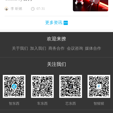
李 昕燃
07-31
更多资讯
欢迎来撩
扫码加我直
扫码加我直
扫码加我直
关于我们
加入我们
商务合作
会议咨询
媒体合作
接扔简历
接开聊
接开聊
关注我们
智东西
车东西
芯东西
智猩猩