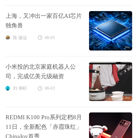
上海，又冲出一家百亿AI芯片
独角兽
陈 骏达
08-03
小米投的北京家庭机器人公
司，完成亿美元级融资
刘 俐杉
08-03
REDMI K100 Pro系列定档8月
11日，全新配色「赤霞珠红」
ChinaJoy首秀