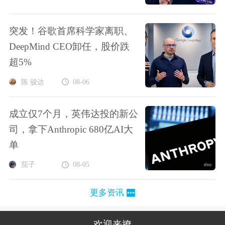
突发！谷歌首席科学家离职、
DeepMind CEO卸任，股价跌
超5%
陈 骏达
08-06
成立仅7个月，英伟达投的新公
司，拿下Anthropic 680亿AI大
单
茄子
08-05
更多资讯
欢迎来撩