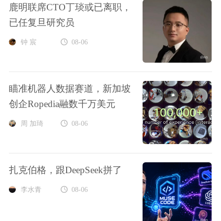
鹿明联席CTO丁琰或已离职，
已任复旦研究员
钟 宸
08-06
瞄准机器人数据赛道，新加坡
创企Ropedia融数千万美元
周 加琦
08-06
扎克伯格，跟DeepSeek拼了
李水青
08-06