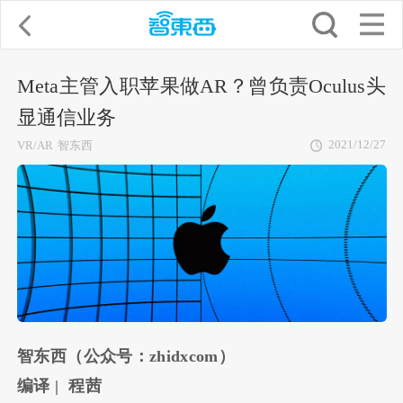
Meta主管入职苹果做AR？曾负责Oculus头
显通信业务
2021/12/27
VR/AR
智东西
智东西（公众号：zhidxcom）
编译
| 程茜