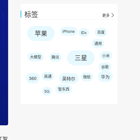
标签
更多
iPhone
苹果
百度
IDx
通用
小米
三星
大模型
腾讯
谷歌
高通
华为
微软
360
英特尔
智东西
5G
工智