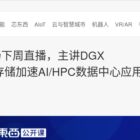
智猩猩
能
芯东西
AIoT
云与智慧城市
机器人
VR/AR
专场下周直播，主讲DGX
存储加速AI/HPC数据中心应