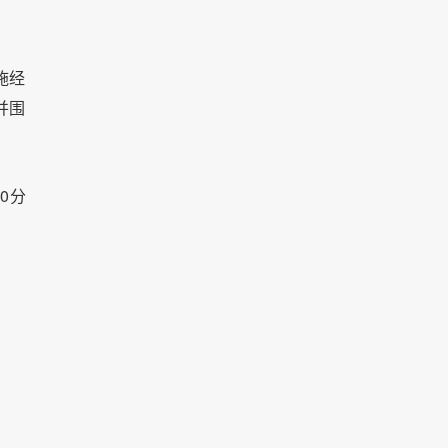
施经
并围
0分