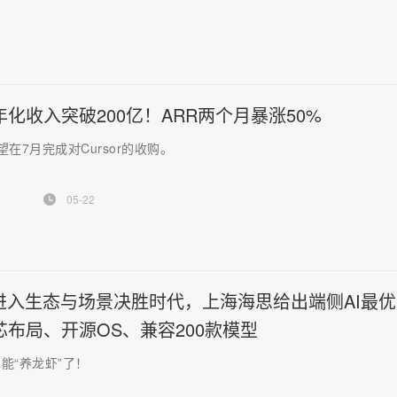
or年化收入突破200亿！ARR两个月暴涨50%
有望在7月完成对Cursor的收购。
05-22
I进入生态与场景决胜时代，上海海思给出端侧AI最优
芯布局、开源OS、兼容200款模型
能“养龙虾”了！