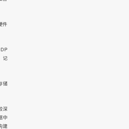
硬件
器DP
、记
存储
较深
据中
构建