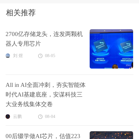
相关推荐
2700亿存储龙头，连发两颗机
器人专用芯片
刘 煜
08-05
All in AI全面冲刺，夯实智能体
时代AI基建底座，安谋科技三
大业务线集体交卷
云鹏
08-04
00后辍学做AI芯片，估值223