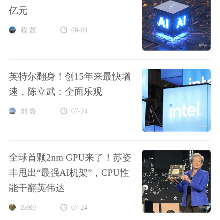
亿元
程 茜
08-03
英特尔翻身！创15年来最快增
速，陈立武：全面乐观
刘 煜
07-24
全球首颗2nm GPU来了！苏姿
丰甩出“最强AI机架”，CPU性
能干翻英伟达
ZeR0
07-24