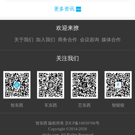
更多资讯
欢迎来撩
扫码加我直
扫码加我直
扫码加我直
关于我们
加入我们
商务合作
会议咨询
媒体合作
接扔简历
接开聊
接开聊
关注我们
智东西
车东西
芯东西
智猩猩
智东西 版权所有 京ICP备16059766号
Copyright ©2014-2026
zhidx.com. All Rights Reserved