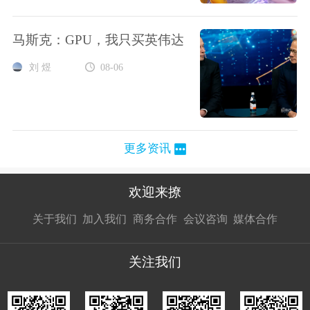
马斯克：GPU，我只买英伟达
刘 煜
08-06
更多资讯
欢迎来撩
扫码加我直
扫码加我直
扫码加我直
关于我们
加入我们
商务合作
会议咨询
媒体合作
接扔简历
接开聊
接开聊
关注我们