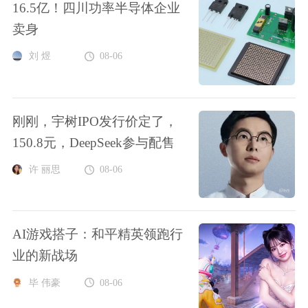
16.5亿！四川功率半导体企业
卖身
刘 煜
08-06
刚刚，宇树IPO发行价定了，
150.8元，DeepSeek参与配售
许 丽思
08-06
AI游戏搭子：和平精英领跑行
业的新战场
毕 伟豪
08-06