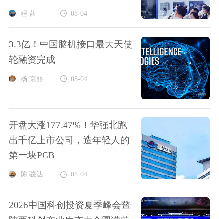
程 茜
08-04
3.3亿！中国脑机接口最大天使
轮融资完成
杨 京丽
08-04
开盘大涨177.47%！华强北跑
出千亿上市公司，造年轻人的
第一块PCB
陈 骏达
08-04
2026中国科创投资夏季峰会暨