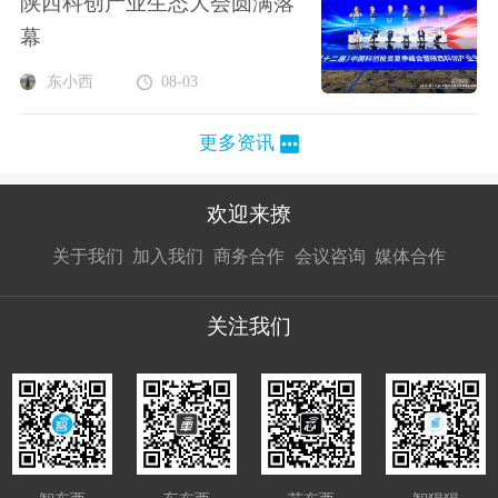
陕西科创产业生态大会圆满落
幕
东小西
08-03
更多资讯
欢迎来撩
扫码加我直
扫码加我直
扫码加我直
关于我们
加入我们
商务合作
会议咨询
媒体合作
接扔简历
接开聊
接开聊
关注我们