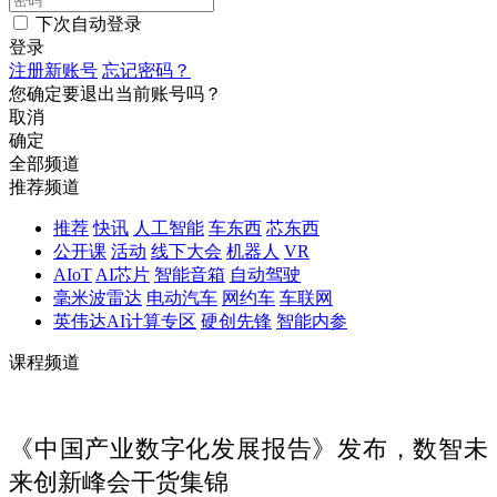
下次自动登录
登录
注册新账号
忘记密码？
您确定要退出当前账号吗？
取消
确定
全部频道
推荐频道
推荐
快讯
人工智能
车东西
芯东西
公开课
活动
线下大会
机器人
VR
AIoT
AI芯片
智能音箱
自动驾驶
毫米波雷达
电动汽车
网约车
车联网
英伟达AI计算专区
硬创先锋
智能内参
课程频道
《中国产业数字化发展报告》发布，数智未
来创新峰会干货集锦