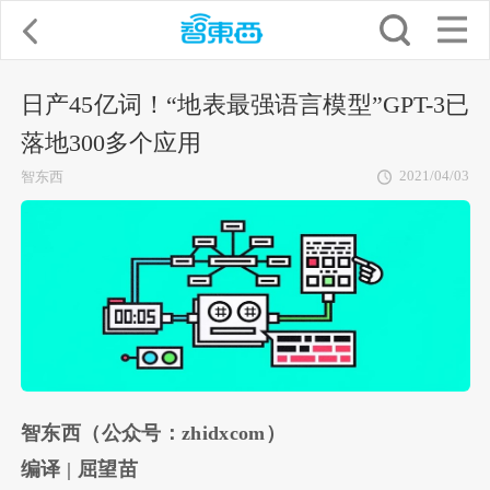
日产45亿词！“地表最强语言模型”GPT-3已
落地300多个应用
2021/04/03
智东西
智东西（公众号：zhidxcom）
编译
|
屈望苗