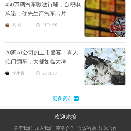
450万辆汽车嗷嗷待哺，台积电
承诺：优先生产汽车芯片
高 歌
21/01/26
20家AI公司的上市盛宴！有人
临门翻车，大都如临大考
李水青
20/11/13
更多资讯
欢迎来撩
扫码加我直
扫码加我直
扫码加我直
关于我们
加入我们
商务合作
会议咨询
媒体合作
接扔简历
接开聊
接开聊