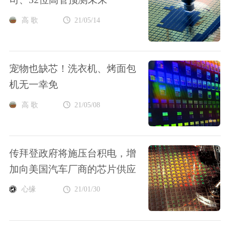
高 歌
21/05/14
宠物也缺芯！洗衣机、烤面包
机无一幸免
高 歌
21/05/08
传拜登政府将施压台积电，增
加向美国汽车厂商的芯片供应
心缘
21/01/30