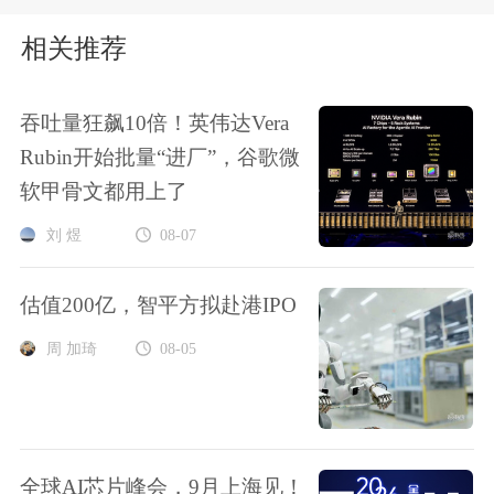
相关推荐
吞吐量狂飙10倍！英伟达Vera
Rubin开始批量“进厂”，谷歌微
软甲骨文都用上了
刘 煜
08-07
估值200亿，智平方拟赴港IPO
周 加琦
08-05
全球AI芯片峰会，9月上海见！