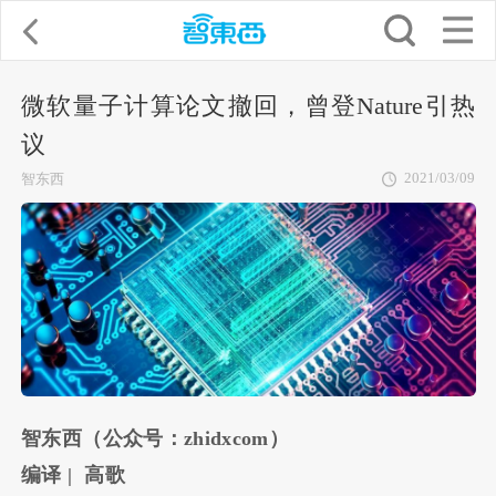
微软量子计算论文撤回，曾登Nature引热
议
2021/03/09
智东西
智
东
西（公众号：
zhidxcom
）
编译
|
高歌