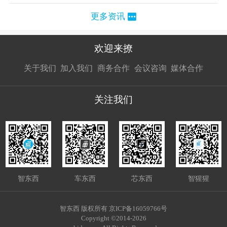
更多资讯
欢迎来撩
扫码加我直
扫码加我直
扫码加我直
关于我们
加入我们
商务合作
会议咨询
媒体合作
接扔简历
接开聊
接开聊
关注我们
智东西
车东西
芯东西
智猩猩
智东西 版权所有 京ICP备16059766号
Copyright ©2014-2026