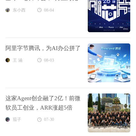
东小西
08-04
阿里字节腾讯，为AI办公拼了
王 涵
08-03
这家Agent创企融了2亿！前微
软员工创业，ARR涨超5倍
茄子
07-30